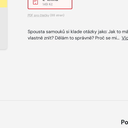
149 Kč
PDF pro čtečky
(88 stran)
Spousta samouků si klade otázky jako: Jak to m
vlastně znít? Dělám to správně? Proč se mi...
Ví
Po