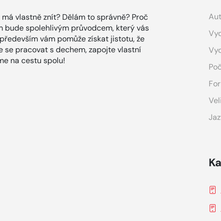
Aut
o má vlastně znít? Dělám to správně? Proč
ám bude spolehlivým průvodcem, který vás
Vyd
především vám pomůže získat jistotu, že
čte se pracovat s dechem, zapojte vlastní
Vy
me na cestu spolu!
Poč
For
Vel
Jaz
Ka