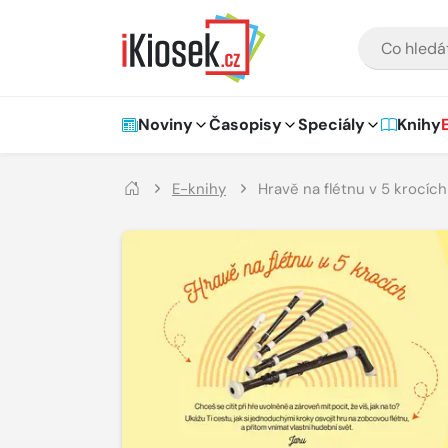
Přejít na hlavní obsah
VYHLEDÁVÁNÍ
Hlavní navigace
Noviny
Časopisy
Speciály
Knihy
E-knihy
Hravě na flétnu v 5 krocích