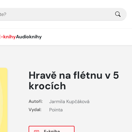
E-knihy
Audioknihy
Hravě na flétnu v 5
krocích
Autoři:
Jarmila Kupčáková
Vydal:
Pointa
E-kniha