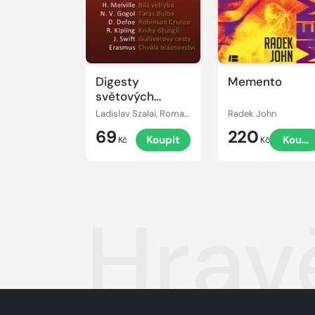
Digesty
Memento
světových
autorů
Ladislav Szalai, Romana Szalaiová
Radek John
69
220
Koupit
Koupi
Kč
Kč
Hravě