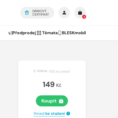
DÁRKOVÝ
CERTIFIKÁT
0
Předprodej
Témata
BLESKmobil
E-KNIHA
(
PDF pro čtečky
)
149
Kč
Koupit
Ihned
ke stažení
?