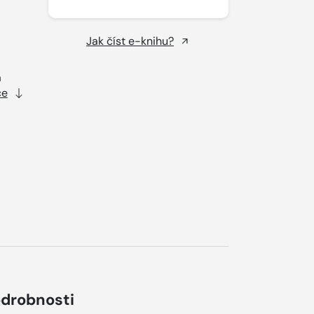
Jak číst e-knihu?
á
ce
drobnosti