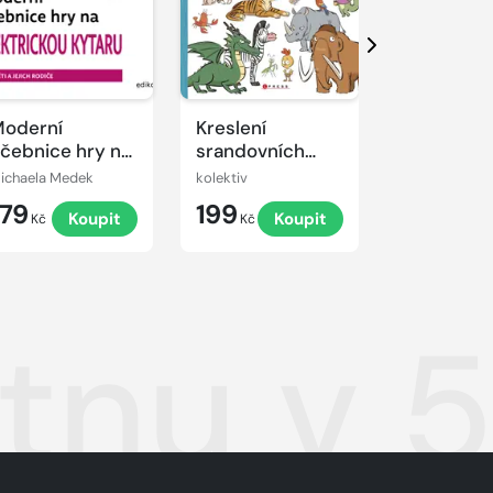
Další
oderní
Kreslení
Kreslíci
čebnice hry na
srandovních
lektrickou
zvířátek
ichaela Medek
kolektiv
Marek Švingr
ytaru
179
199
239
Koupit
Koupit
K
Kč
Kč
Kč
étnu v 