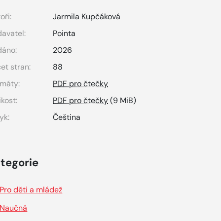
oři:
Jarmila Kupčáková
avatel:
Pointa
dáno:
2026
et stran:
88
máty:
PDF pro čtečky
ikost:
PDF pro čtečky
(9 MiB)
yk:
Čeština
tegorie
Pro děti a mládež
Naučná