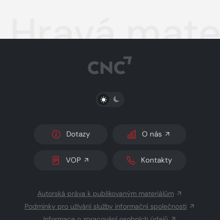
Hravá matem
PŘEPNOUT SVĚTLÝ/TMAVÝ REŽIM
Dotazy
O nás
VOP
Kontakty
Autorská práva k publikovaným materiálům
Podmínky pro užívání služby informační společnosti
Informace o zpracování osobních údajů