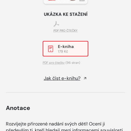
UKÁZKA KE STAŽENÍ
PDF PRO ČTEČKY
E-kniha
179 Kč
PDF pro čtečky
(96 stran)
Jak číst e-knihu?
Anotace
Rozvíjejte přirozené nadání svých dětí! Ocení ji
především ti, kteří hledají mezi informacemi souvislosti,