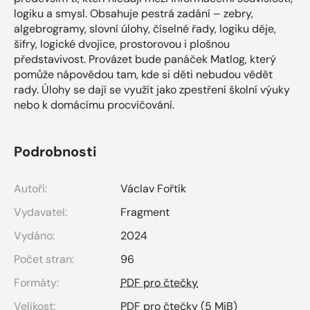
logiku a smysl. Obsahuje pestrá zadání – zebry,
algebrogramy, slovní úlohy, číselné řady, logiku děje,
šifry, logické dvojice, prostorovou i plošnou
představivost. Provázet bude panáček Matlog, který
pomůže nápovědou tam, kde si děti nebudou vědět
rady. Úlohy se dají se využít jako zpestření školní výuky
nebo k domácímu procvičování.
Podrobnosti
Autoři:
Václav Fořtík
Vydavatel:
Fragment
Vydáno:
2024
Počet stran:
96
Formáty:
PDF pro čtečky
Velikost:
PDF pro čtečky
(5 MiB)