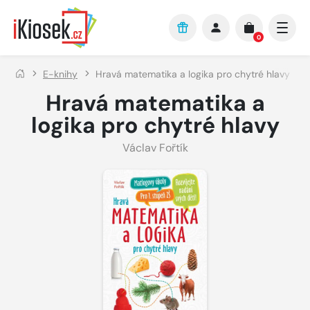
Přejít na hlavní obsah
0
E-knihy
Hravá matematika a logika pro chytré hlavy
Hravá matematika a
logika pro chytré hlavy
Václav Fořtík