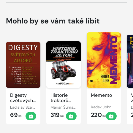
Mohlo by se vám také líbit
Digesty
Historie
Memento
světových
traktorů
autorů
Zetor
Ladislav Szalai, Romana Szalaiová
Marián Šuman-Hreblay
Radek John
69
319
220
Kč
Kč
Kč