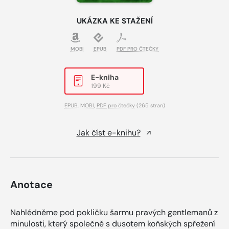
UKÁZKA KE STAŽENÍ
MOBI
EPUB
PDF PRO ČTEČKY
E-kniha
199 Kč
EPUB
,
MOBI
,
PDF pro čtečky
(265 stran)
Jak číst e-knihu?
Anotace
Nahlédněme pod pokličku šarmu pravých gentlemanů z
minulosti, který společně s dusotem koňských spřežení