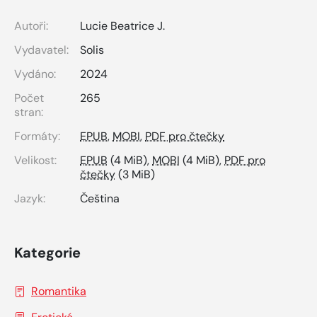
Autoři:
Lucie Beatrice J.
Vydavatel:
Solis
Vydáno:
2024
Počet
265
stran:
Formáty:
EPUB
,
MOBI
,
PDF pro čtečky
Velikost:
EPUB
(4 MiB),
MOBI
(4 MiB),
PDF pro
čtečky
(3 MiB)
Jazyk:
Čeština
Kategorie
Romantika