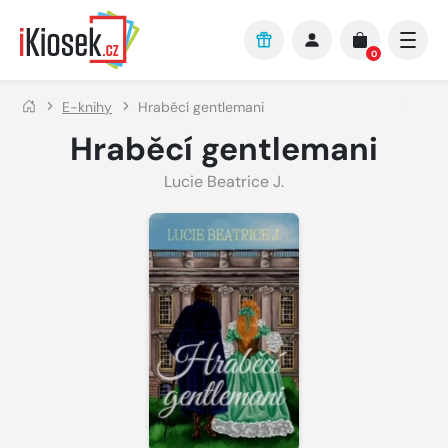
Přejít na hlavní obsah
0
E-knihy
Hraběcí gentlemani
Hraběcí gentlemani
Lucie Beatrice J.