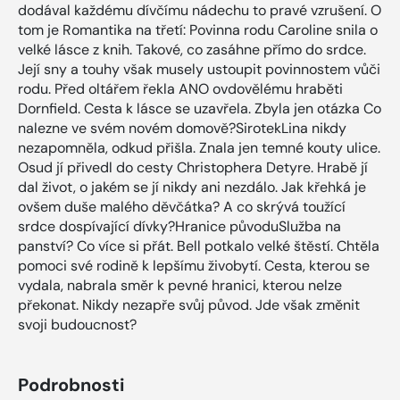
dodával každému dívčímu nádechu to pravé vzrušení. O
tom je Romantika na třetí: Povinna rodu Caroline snila o
velké lásce z knih. Takové, co zasáhne přímo do srdce.
Její sny a touhy však musely ustoupit povinnostem vůči
rodu. Před oltářem řekla ANO ovdovělému hraběti
Dornfield. Cesta k lásce se uzavřela. Zbyla jen otázka Co
nalezne ve svém novém domově?SirotekLina nikdy
nezapomněla, odkud přišla. Znala jen temné kouty ulice.
Osud jí přivedl do cesty Christophera Detyre. Hrabě jí
dal život, o jakém se jí nikdy ani nezdálo. Jak křehká je
ovšem duše malého děvčátka? A co skrývá toužící
srdce dospívající dívky?Hranice původuSlužba na
panství? Co více si přát. Bell potkalo velké štěstí. Chtěla
pomoci své rodině k lepšímu živobytí. Cesta, kterou se
vydala, nabrala směr k pevné hranici, kterou nelze
překonat. Nikdy nezapře svůj původ. Jde však změnit
svoji budoucnost?
Podrobnosti