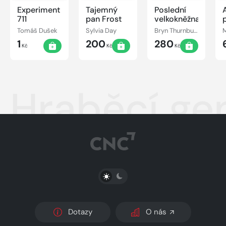
Experiment
Tajemný
Poslední
711
pan Frost
velkokněžna
Tomáš Dušek
Sylvia Day
Bryn Thurnbullová
1
200
280
Kč
Kč
Kč
Hraběcí ge
PŘEPNOUT SVĚTLÝ/TMAVÝ REŽIM
Dotazy
O nás