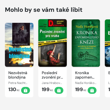
Mohlo by se vám také líbit
Nezvěstná
Poslední
Kronika
blondýna
zvonění pro
zapomenutého
vraha
kněze
Petra Nachtmanová
Jana Hrabovská
Naďa Horáková
L
130
199
199
Kč
Kč
Kč