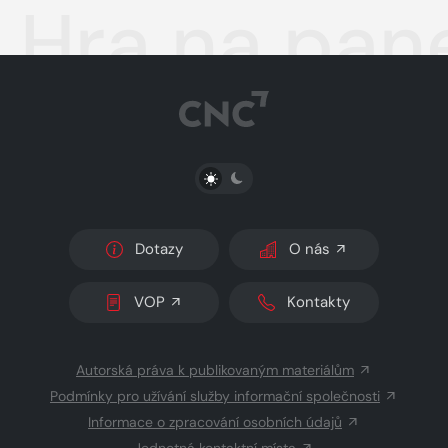
Hra na pan
PŘEPNOUT SVĚTLÝ/TMAVÝ REŽIM
Dotazy
O nás
VOP
Kontakty
Autorská práva k publikovaným materiálům
Podmínky pro užívání služby informační společnosti
Informace o zpracování osobních údajů
Jednotná kontaktní místa