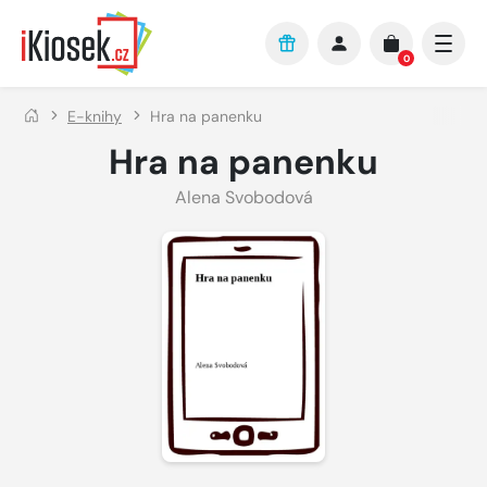
Přejít na hlavní obsah
0
E-knihy
Hra na panenku
Hra na panenku
Alena Svobodová