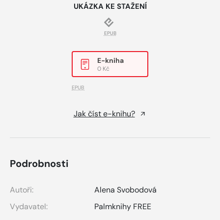
UKÁZKA KE STAŽENÍ
EPUB
E-kniha
0 Kč
EPUB
Jak číst e-knihu?
Podrobnosti
Autoři:
Alena Svobodová
Vydavatel:
Palmknihy FREE