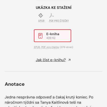
UKÁZKA KE STAŽENÍ
EPUB
PDF PRO ČTEČKY
E-kniha
439 Kč
EPUB
,
PDF pro čtečky
(376 stran)
Jak číst e-knihu?
Anotace
Jedna nesprávna odpoveď a čakaj krutý koniec. Po
náročnom týždni sa Tanya Kaitlinová teší na