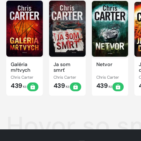
Galéria
Ja som
Netvor
mŕtvych
smrť
Chris Carter
Chris Carter
Chris Carter
C
439
439
439
Kč
Kč
Kč
Hovor so s