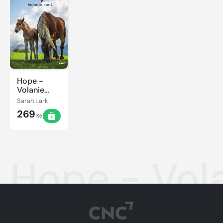
Hope -
Volanie
koní
Sarah Lark
269
Kč
Hope - Vola