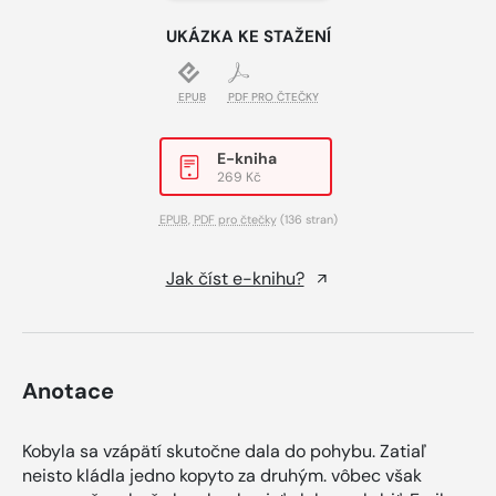
UKÁZKA KE STAŽENÍ
EPUB
PDF PRO ČTEČKY
E-kniha
269 Kč
EPUB
,
PDF pro čtečky
(136 stran)
Jak číst e-knihu?
Anotace
Kobyla sa vzápätí skutočne dala do pohybu. Zatiaľ
neisto kládla jedno kopyto za druhým. vôbec však