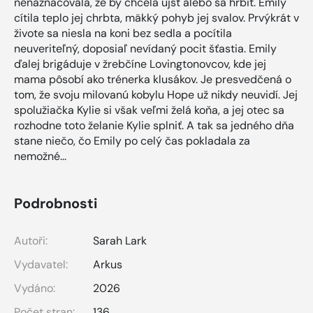
nenaznačovala, že by chcela ujsť alebo sa hrbiť. Emily
cítila teplo jej chrbta, mäkký pohyb jej svalov. Prvýkrát v
živote sa niesla na koni bez sedla a pocítila
neuveriteľný, doposiaľ nevídaný pocit šťastia. Emily
ďalej brigáduje v žrebčíne Lovingtonovcov, kde jej
mama pôsobí ako trénerka klusákov. Je presvedčená o
tom, že svoju milovanú kobylu Hope už nikdy neuvidí. Jej
spolužiačka Kylie si však veľmi želá koňa, a jej otec sa
rozhodne toto želanie Kylie splniť. A tak sa jedného dňa
stane niečo, čo Emily po celý čas pokladala za
nemožné...
Podrobnosti
Autoři:
Sarah Lark
Vydavatel:
Arkus
Vydáno:
2026
Počet stran:
136