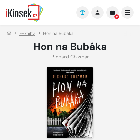
Přejít na hlavní obsah
0
E-knihy
Hon na Bubáka
Hon na Bubáka
Richard Chizmar