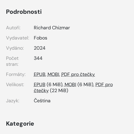
Podrobnosti
Autoři:
Richard Chizmar
Vydavatel:
Fobos
Vydáno:
2024
Počet
344
stran:
Formáty:
EPUB
,
MOBI
,
PDF pro čtečky
Velikost:
EPUB
(6 MiB),
MOBI
(6 MiB),
PDF pro
čtečky
(22 MiB)
Jazyk:
Čeština
Kategorie