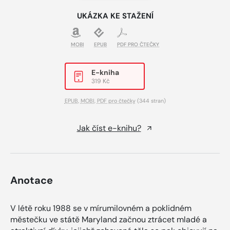
UKÁZKA KE STAŽENÍ
MOBI
EPUB
PDF PRO ČTEČKY
E-kniha
319 Kč
EPUB
,
MOBI
,
PDF pro čtečky
(344 stran)
Jak číst e-knihu?
Anotace
V létě roku 1988 se v mírumilovném a poklidném
městečku ve státě Maryland začnou ztrácet mladé a