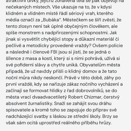
atraktivní dívky, jejichž zohavená těla se pak objevují na
nečekaných místech. Vše ukazuje na to, že v kdysi
klidném a vlídném místě řádí sériový vrah, kterého
média označí za „Bubáka“. Městečkem se šíří zvěsti, že
tento zlosyn není tak úplně obyčejným člověkem, ale
spíše monstrem s nadpřirozenými schopnostmi. Jak
jinak si vysvětlit chybějící stopy a důkazní materiál či
pečlivě a metodicky provedené vraždy? Ovšem policie
a následně i členové FBI jsou si jistí, že se jedná o
šílence z masa a kostí, který si s nimi pohrává, užívá si
své pofiderní slávy a chytře uniká. Obyvatelům města
připadá, že už navždy přišli o klidný domov a že tato
noční můra nikdy neskončí. Právě v této době, záhy po
první vraždě, kdy se nařizuje zákaz nočního vycházení a
začínají se formovat hlídky z řad dobrovolníků, se do
města vrací dvaadvacetiletý Robert Chizmar, čerstvý
absolvent žurnalistiky. Snaží se zahájit svou dráhu
spisovatele a kromě toho se zapojuje do příprav své
nadcházející svatby s láskou ze střední školy. Brzy se
však sám ocitá uprostřed reálného příběhu hrůzy.