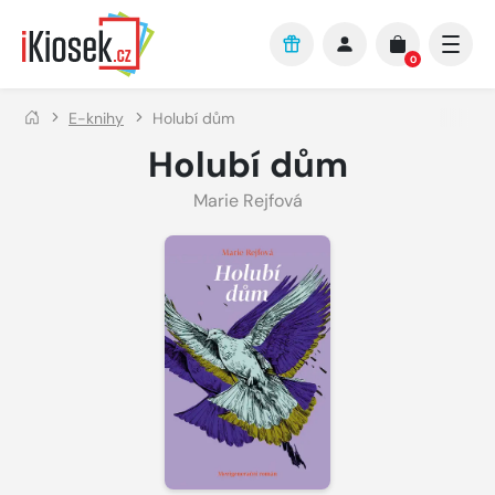
Přejít na hlavní obsah
0
E-knihy
Holubí dům
Holubí dům
Marie Rejfová