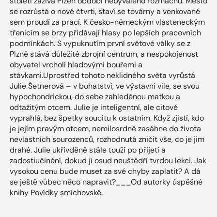
století zažívá Plzeň období nebývalého rozmachu. Město
se rozrůstá o nové čtvrti, staví se továrny a venkované
sem proudí za prací. K česko-německým vlasteneckým
třenicím se brzy přidávají hlasy po lepších pracovních
podmínkách. S vypuknutím první světové války se z
Plzně stává důležité zbrojní centrum, a nespokojenost
obyvatel vrcholí hladovými bouřemi a
stávkami.Uprostřed tohoto neklidného světa vyrůstá
Julie Šetnerová – v bohatství, ve výstavní vile, se svou
hypochondrickou, do sebe zahleděnou matkou a
odtažitým otcem. Julie je inteligentní, ale citově
vyprahlá, bez špetky soucitu k ostatním. Když zjistí, kdo
je jejím pravým otcem, nemilosrdně zasáhne do života
nevlastních sourozenců, rozhodnutá zničit vše, co je jim
drahé. Julie ukřivděně stále touží po přijetí a
zadostiučinění, dokud jí osud neuštědří tvrdou lekci. Jak
vysokou cenu bude muset za své chyby zaplatit? A dá
se ještě vůbec něco napravit?___Od autorky úspěšné
knihy Povídky smíchovské.