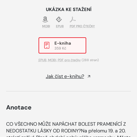
UKÁZKA KE STAŽENÍ
MOBI
EPUB
PDF PRO ČTEČKY
E-kniha
359 Kč
EPUB
,
MOBI
,
PDF pro čtečky
(288 stran)
Jak číst e-knihu?
Anotace
CO VŠECHNO MŮŽE NAPÁCHAT BOLEST PRAMENÍCÍ Z
NEDOSTATKU LÁSKY OD RODINY?Na přelomu 19. a 20.