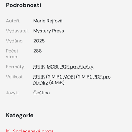
Podrobnosti
Autoři:
Marie Rejfová
Vydavatel:
Mystery Press
Vydáno:
2025
Počet
288
stran:
Formáty:
EPUB
,
MOBI
,
PDF pro čtečky
Velikost:
EPUB
(2 MiB),
MOBI
(2 MiB),
PDF pro
čtečky
(4 MiB)
Jazyk:
Čeština
Kategorie
Společenská próza