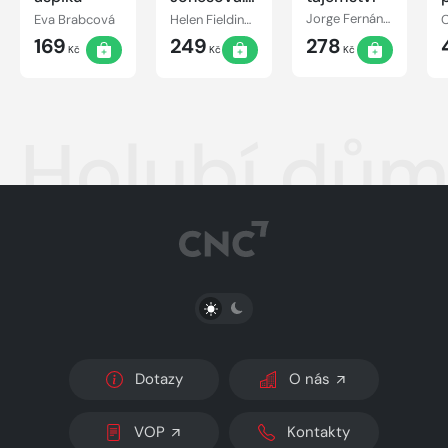
láskou
Eva Brabcová
Helen Fieldingová
Jorge Fernández Díaz
šílená
169
249
278
Kč
Kč
Kč
Holubí dů
PŘEPNOUT SVĚTLÝ/TMAVÝ REŽIM
Dotazy
O nás
VOP
Kontakty