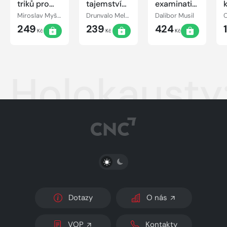
triků pro
tajemství
examination
digitální
květu
of the
Miroslav Myška
Drunvalo Melchizedek
Dalibor Musil
fotografii
života -
lower limbs
249
239
424
svazek 2
Kč
Kč
Kč
Holokausty:
PŘEPNOUT SVĚTLÝ/TMAVÝ REŽIM
Dotazy
O nás
VOP
Kontakty