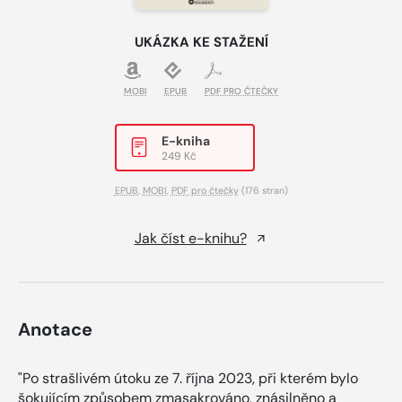
UKÁZKA KE STAŽENÍ
MOBI
EPUB
PDF PRO ČTEČKY
E-kniha
249 Kč
EPUB
,
MOBI
,
PDF pro čtečky
(176 stran)
Jak číst e-knihu?
Anotace
"Po strašlivém útoku ze 7. října 2023, při kterém bylo
šokujícím způsobem zmasakrováno, znásilněno a