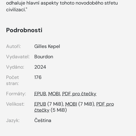
odhaluje hlavní aspekty tohoto novodobého střetu
civilizací."
Podrobnosti
Autoři:
Gilles Kepel
Vydavatel:
Bourdon
Vydáno:
2024
Počet
176
stran:
Formáty:
EPUB
,
MOBI
,
PDF pro čtečky
Velikost:
EPUB
(7 MiB),
MOBI
(7 MiB),
PDF pro
čtečky
(5 MiB)
Jazyk:
Čeština