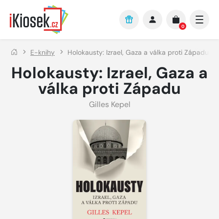
Přejít na hlavní obsah
0
E-knihy
Holokausty: Izrael, Gaza a válka proti Západu
Holokausty: Izrael, Gaza a
válka proti Západu
Gilles Kepel