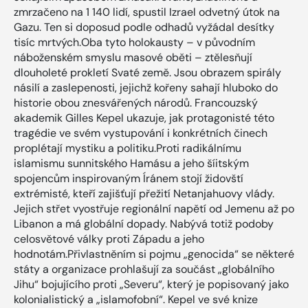
zmrzačeno na 1 140 lidí, spustil Izrael odvetný útok na
Gazu. Ten si doposud podle odhadů vyžádal desítky
tisíc mrtvých.Oba tyto holokausty – v původním
náboženském smyslu masové oběti – ztělesňují
dlouholeté prokletí Svaté země. Jsou obrazem spirály
násilí a zaslepenosti, jejichž kořeny sahají hluboko do
historie obou znesvářených národů. Francouzský
akademik Gilles Kepel ukazuje, jak protagonisté této
tragédie ve svém vystupování i konkrétních činech
proplétají mystiku a politiku.Proti radikálnímu
islamismu sunnitského Hamásu a jeho šíitským
spojencům inspirovaným Íránem stojí židovští
extrémisté, kteří zajišťují přežití Netanjahuovy vlády.
Jejich střet vyostřuje regionální napětí od Jemenu až po
Libanon a má globální dopady. Nabývá totiž podoby
celosvětové války proti Západu a jeho
hodnotám.Přivlastněním si pojmu „genocida“ se některé
státy a organizace prohlašují za součást „globálního
Jihu“ bojujícího proti „Severu“, který je popisovaný jako
kolonialistický a „islamofobní“. Kepel ve své knize