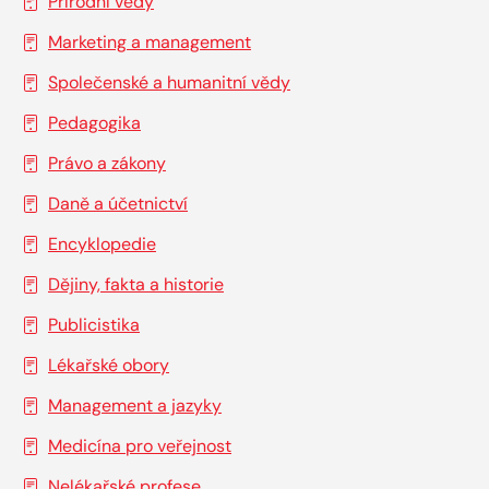
Přírodní vědy
Marketing a management
Společenské a humanitní vědy
Pedagogika
Právo a zákony
Daně a účetnictví
Encyklopedie
Dějiny, fakta a historie
Publicistika
Lékařské obory
Management a jazyky
Medicína pro veřejnost
Nelékařské profese