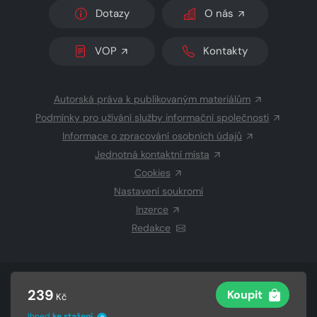
Dotazy
O nás
VOP
Kontakty
Autorská práva k publikovaným materiálům
Podmínky pro užívání služby informační společnosti
Informace o zpracování osobních údajů
Jednotná kontaktní místa
Cookies
Nastavení soukromí
Inzerce
Redakce
© 2026 Copyright
CZECH NEWS CENTER a.s.
a dodavatelé
239
Koupit
Kč
obsahu
Vysázeno
Grand IT s.r.o.
Ihned
ke stažení