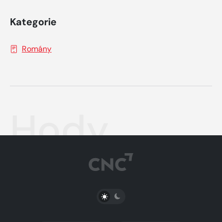
Kategorie
Romány
Hody
PŘEPNOUT SVĚTLÝ/TMAVÝ REŽIM