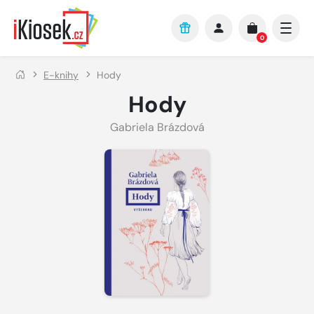
Přejít na hlavní obsah
0
E-knihy
Hody
Hody
Gabriela Brázdová