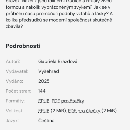
otázek. Nakolik jsou folklorní tradice a rituály živou
formou a nakolik vyprázdněným zvykem? Jak se v
průběhu času proměňují podoby vztahů a lásky? A
kolika předsudků se moderní společnost skutečně
zbavila?
Podrobnosti
Autoři:
Gabriela Brázdová
Vydavatel:
Vyšehrad
Vydáno:
2025
Počet stran:
144
Formáty:
EPUB
,
PDF pro čtečky
Velikost:
EPUB
(2 MiB),
PDF pro čtečky
(2 MiB)
Jazyk:
Čeština