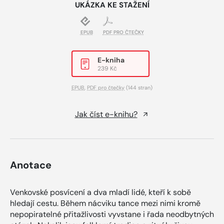
UKÁZKA KE STAŽENÍ
EPUB
PDF PRO ČTEČKY
E-kniha
239 Kč
EPUB
,
PDF pro čtečky
(144 stran)
Jak číst e-knihu?
Anotace
Venkovské posvícení a dva mladí lidé, kteří k sobě
hledají cestu. Během nácviku tance mezi nimi kromě
nepopiratelné přitažlivosti vyvstane i řada neodbytných