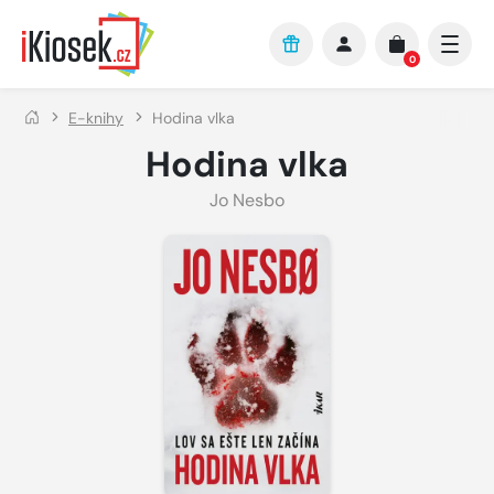
Přejít na hlavní obsah
0
E-knihy
Hodina vlka
Hodina vlka
Jo Nesbo