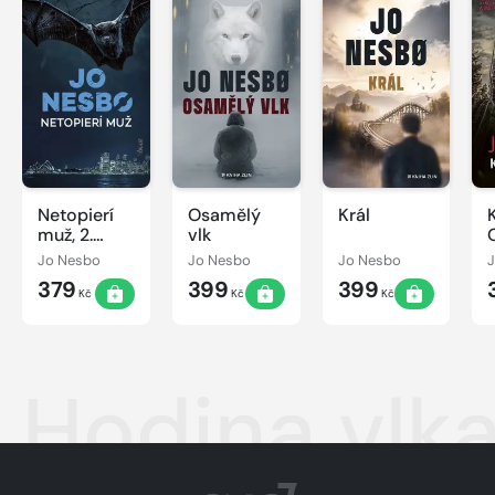
Netopierí
Osamělý
Král
muž, 2.
vlk
vydanie
Jo Nesbo
Jo Nesbo
Jo Nesbo
379
399
399
Kč
Kč
Kč
Hodina vlk