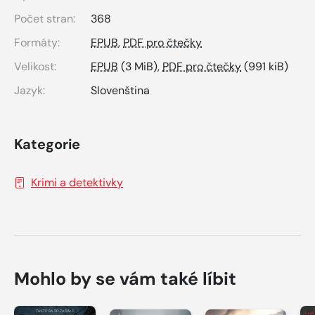
Počet stran:
368
Formáty:
EPUB
,
PDF pro čtečky
Velikost:
EPUB
(3 MiB),
PDF pro čtečky
(991 kiB)
Jazyk:
Slovenština
Kategorie
Krimi a detektivky
Mohlo by se vám také líbit