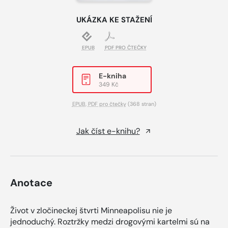
UKÁZKA KE STAŽENÍ
EPUB
PDF PRO ČTEČKY
E-kniha
349 Kč
EPUB
,
PDF pro čtečky
(368 stran)
Jak číst e-knihu?
Anotace
Život v zločineckej štvrti Minneapolisu nie je
jednoduchý. Roztržky medzi drogovými kartelmi sú na