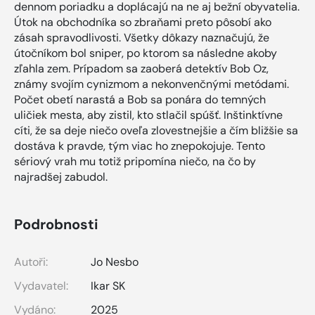
dennom poriadku a doplácajú na ne aj bežní obyvatelia.
Útok na obchodníka so zbraňami preto pôsobí ako
zásah spravodlivosti. Všetky dôkazy naznačujú, že
útočníkom bol sniper, po ktorom sa následne akoby
zľahla zem. Prípadom sa zaoberá detektív Bob Oz,
známy svojím cynizmom a nekonvenčnými metódami.
Počet obetí narastá a Bob sa ponára do temných
uličiek mesta, aby zistil, kto stlačil spúšť. Inštinktívne
cíti, že sa deje niečo oveľa zlovestnejšie a čím bližšie sa
dostáva k pravde, tým viac ho znepokojuje. Tento
sériový vrah mu totiž pripomína niečo, na čo by
najradšej zabudol.
Podrobnosti
Autoři:
Jo Nesbo
Vydavatel:
Ikar SK
Vydáno:
2025