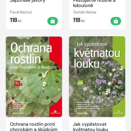
Japonské javory
Pěstujeme hrušně a
kdouloně
Pavel Bartoš
Tomáš Nečas
118
118
Kč
Kč
Ochrana rostlin proti
Jak vypěstovat
chorobám a škůdcům
květnatou louku