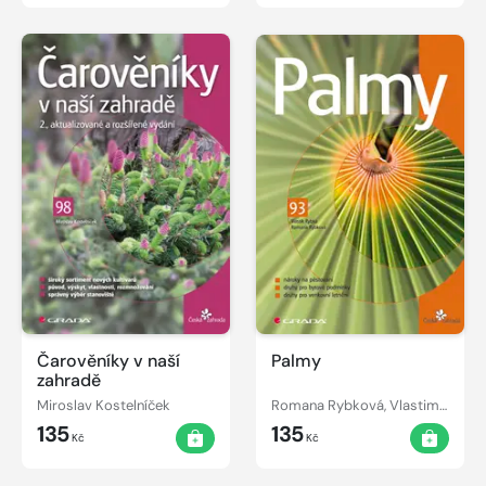
Čarověníky v naší
Palmy
zahradě
Miroslav Kostelníček
Romana Rybková, Vlastimil Rybka
135
135
Kč
Kč