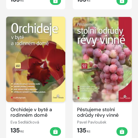
Kč
Kč
Orchideje v bytě a
Pěstujeme stolní
rodinném domě
odrůdy révy vinné
Eva Sedláčková
Pavel Pavloušek
135
135
Kč
Kč