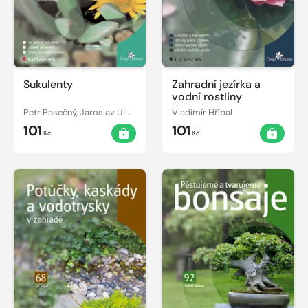
Sukulenty
Zahradní jezírka a
vodní rostliny
Petr Pasečný, Jaroslav Ullmann
Vladimír Hříbal
101
101
Kč
Kč