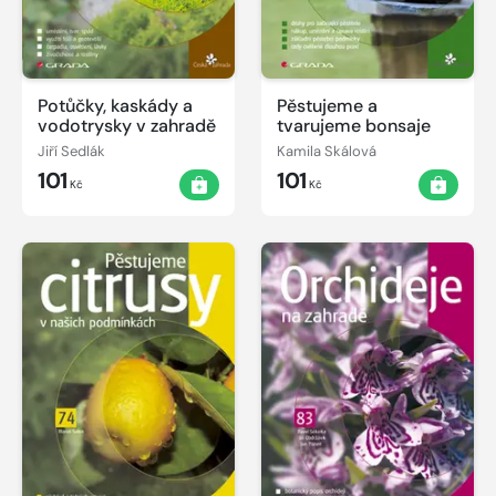
Potůčky, kaskády a
Pěstujeme a
vodotrysky v zahradě
tvarujeme bonsaje
Jiří Sedlák
Kamila Skálová
101
101
Kč
Kč