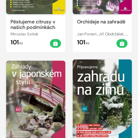
Pěstujeme citrusy v
Orchideje na zahradě
našich podmínkách
Miroslav Svítek
Jan Ponert, Jiří Obdržálek, Pavel Sekerka
101
101
Kč
Kč