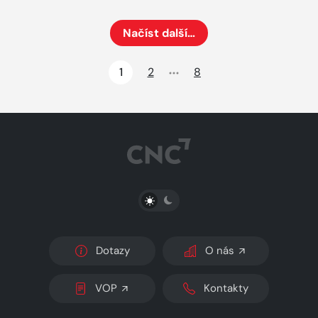
Načíst další…
Načte dalších 24 položek na aktuální stránku
1
2
8
PŘEPNOUT SVĚTLÝ/TMAVÝ REŽIM
Dotazy
O nás
VOP
Kontakty