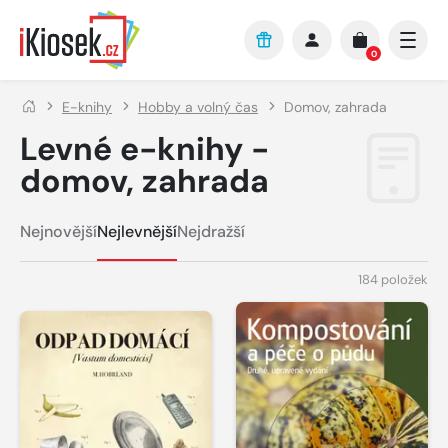
Přejít na hlavní obsah
0
E-knihy
Hobby a volný čas
Domov, zahrada
Levné e-knihy -
domov, zahrada
Nejnovější
Nejlevnější
Nejdražší
184 položek