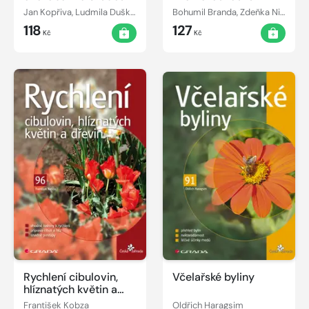
Jan Kopřiva, Ludmila Dušková
Bohumil Branda, Zdeňka Nikodémová
118
127
Kč
Kč
Rychlení cibulovin,
Včelařské byliny
hlíznatých květin a
dřevin
František Kobza
Oldřich Haragsim