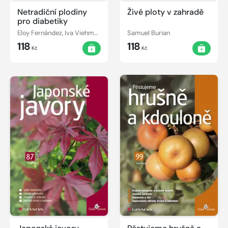
Netradiční plodiny
Živé ploty v zahradě
pro diabetiky
Eloy Fernández, Iva Viehmannová
Samuel Burian
118
118
Kč
Kč