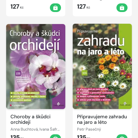
127
127
Kč
Kč
Choroby a škůdci
Připravujeme zahradu
orchidejí
na jaro a léto
Anna Buchtová, Ivana Šafránková, Jarmila Matoušková
Petr Pasečný
135
135