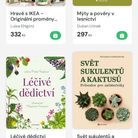
Hravě s IKEA -
Mýty a pověry v
Originální proměny
lesnictví
klasických výrobků
Luisa Ehlgötz
Dušan Utinek
kok za krokem
332
297
Kč
Kč
Léčivé dědictví
Svět sukulentů a