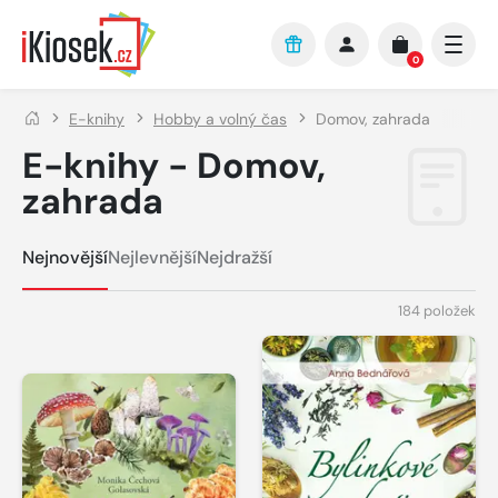
Přejít na hlavní obsah
0
E-knihy
Hobby a volný čas
Domov, zahrada
E-knihy - Domov,
zahrada
Nejnovější
Nejlevnější
Nejdražší
184 položek