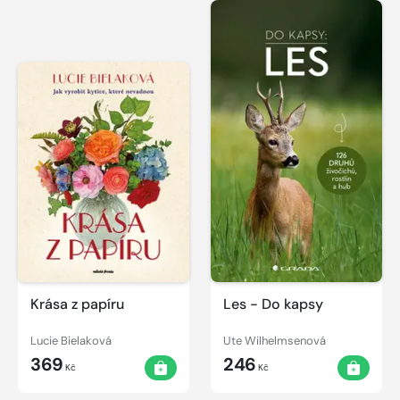
Krása z papíru
Les - Do kapsy
Lucie Bielaková
Ute Wilhelmsenová
369
246
Kč
Kč