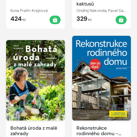
kaktusů
Ilona Prath-Krejčová
Ondřej Nekvinda, Pavel Samek
424
329
Kč
Kč
Bohatá úroda z malé
Rekonstrukce
zahrady
rodinného domu -