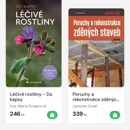
Léčivé rostliny - Do
Poruchy a
kapsy
rekonstrukce zděných
staveb, 2.,
Eva-Maria Dreyerová
Jaroslav Solař
aktualizované vydání
246
339
Kč
Kč