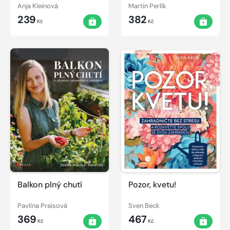
100+10 tipů, 4.,
Anja Kleinová
Martin Perlík
aktualizované vydání
239
382
Kč
Kč
Balkon plný chutí
Pozor, kvetu!
Pavlína Praisová
Sven Beck
369
467
Kč
Kč