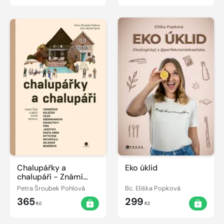
Chalupářky a
Eko úklid
chalupáři - Známí
Češi a jejich druhé
Petra Šroubek Pohlová
Bc. Eliška Popková
domovy
365
299
Kč
Kč