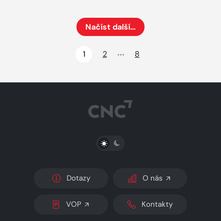
Načíst další…
Načte dalších 24 položek na aktuální stránku
1
2
8
PŘEPNOUT SVĚTLÝ/TMAVÝ REŽIM
Dotazy
O nás
VOP
Kontakty