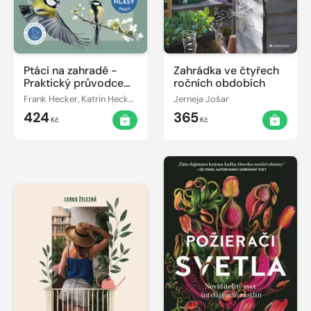
Ptáci na zahradě -
Zahrádka ve čtyřech
Praktický průvodce
ročních obdobích
ptačím světem
Frank Hecker, Katrin Heckerová
Jerneja Jošar
424
365
Kč
Kč