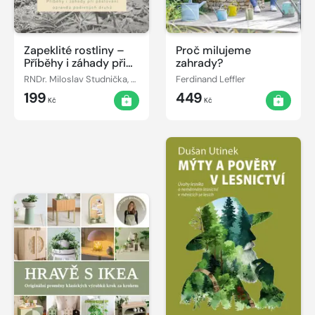
Zapeklité rostliny –
Proč milujeme
Příběhy i záhady při
zahrady?
pěstování opravdu
RNDr. Miloslav Studnička, CSc.
Ferdinand Leffler
podivných druhů
199
449
Kč
Kč