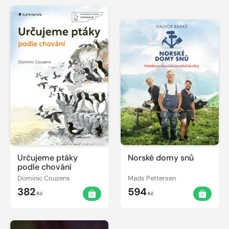
Určujeme ptáky
Norské domy snů
podle chování
Dominic Couzens
Mads Pettersen
382
594
Kč
Kč