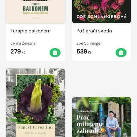
Terapie balkonem
Požierači svetla
Lenka Železná
Zoe Schlanger
279
539
Kč
Kč