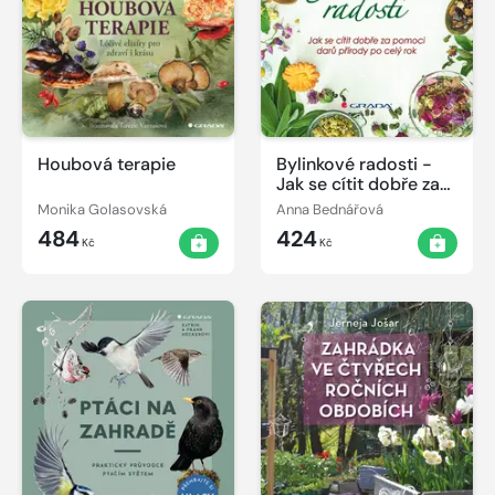
Houbová terapie
Bylinkové radosti -
Jak se cítit dobře za
pomoci darů přírody
Monika Golasovská
Anna Bednářová
po celý rok
484
424
Kč
Kč