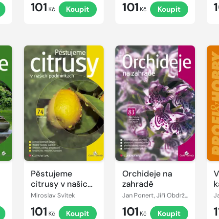
101
101
Koupit
Koupit
Kč
Kč
Pěstujeme
Orchideje na
V
citrusy v našich
zahradě
k
podmínkách
d
Miroslav Svítek
Jan Ponert, Jiří Obdržálek, Pavel Sekerka
J
101
101
Koupit
Koupit
Kč
Kč