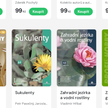
moje montáž s
lidech a psech
k
Zdeněk Pochylý
Kolektiv autorů a autorek
originálním
n
99
99
Koupit
Koupit
krmítkem a
Kč
Kč
kuličkou z
polystyrenu
Sukulenty
Zahradní jezírka
Z
a vodní rostliny
g
Petr Pasečný, Jaroslav Ullmann
Vladimír Hříbal