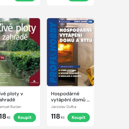
ivé ploty v
Hospodárné
ahradě
vytápění domů a
bytů
amuel Burian
Jaroslav Dufka
18
118
Koupit
Koupit
Kč
Kč