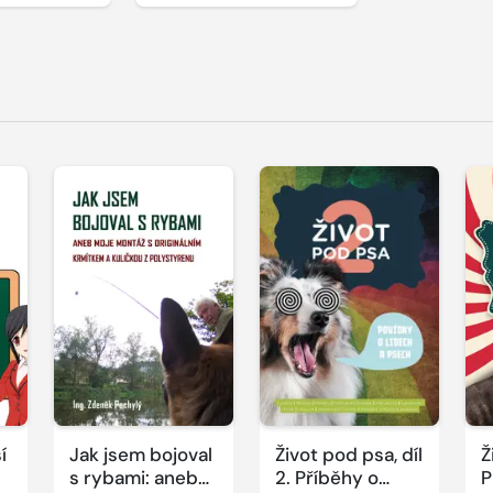
í
Jak jsem bojoval
Život pod psa, díl
Ž
s rybami: aneb
2. Příběhy o
P