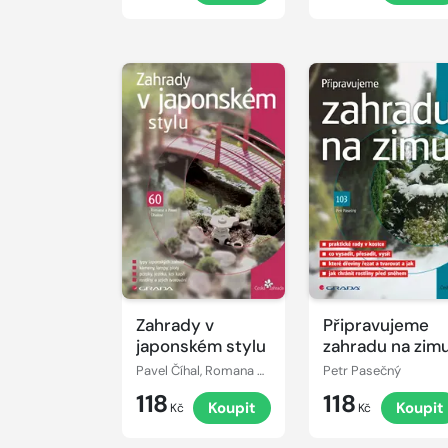
Zahrady v
Připravujeme
japonském stylu
zahradu na zim
Pavel Číhal, Romana Číhalová
Petr Pasečný
118
118
Koupit
Koupit
Kč
Kč