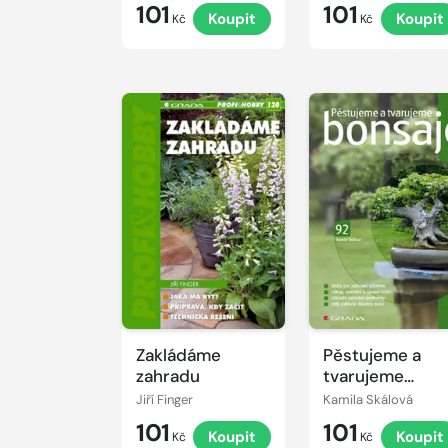
101
101
Koupit
Koupit
Kč
Kč
Zakládáme
Pěstujeme a
zahradu
tvarujeme
bonsaje
Jiří Finger
Kamila Skálová
101
101
Koupit
Koupit
Kč
Kč