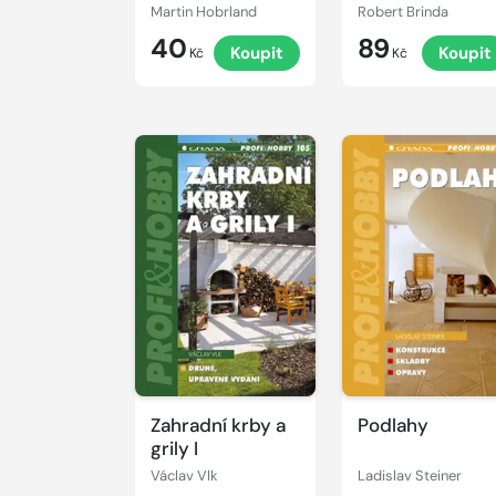
domesticis]
Martin Hobrland
Robert Brinda
40
89
Koupit
Koupit
Kč
Kč
Zahradní krby a
Podlahy
grily I
Václav Vlk
Ladislav Steiner