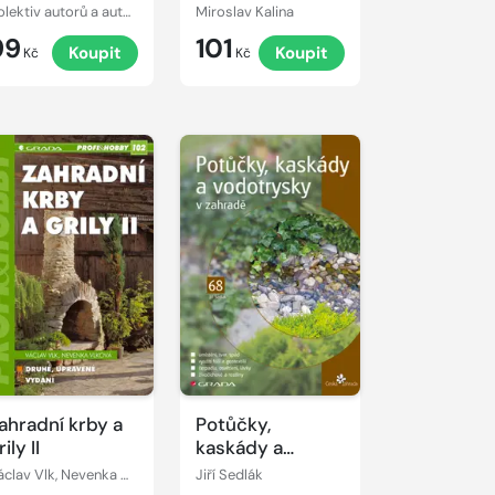
teré se vám
Kolektiv autorů a autorek
Miroslav Kalina
ebudou líbit.
99
101
Koupit
Koupit
Kč
Kč
ahradní krby a
Potůčky,
rily II
kaskády a
vodotrysky v
Václav Vlk, Nevenka Vlková
Jiří Sedlák
zahradě