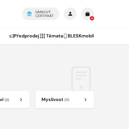
DÁRKOVÝ
CERTIFIKÁT
0
Předprodej
Témata
BLESKmobil
ví
Myslivost
(3)
(11)