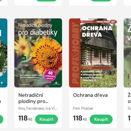
Netradiční
Ochrana dřeva
Ž
u
plodiny pro
z
diabetiky
Eloy Fernández, Iva Viehmannová
Petr Ptáček
S
118
118
1
Koupit
Koupit
Kč
Kč