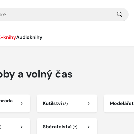
E-knihy
Audioknihy
bby a volný čas
hrada
Kutilství
Modelářst
(3)
Sběratelství
1)
(2)