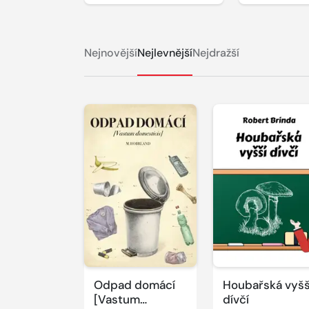
Nejnovější
Nejlevnější
Nejdražší
Odpad domácí
Houbařská vyšš
[Vastum
dívčí