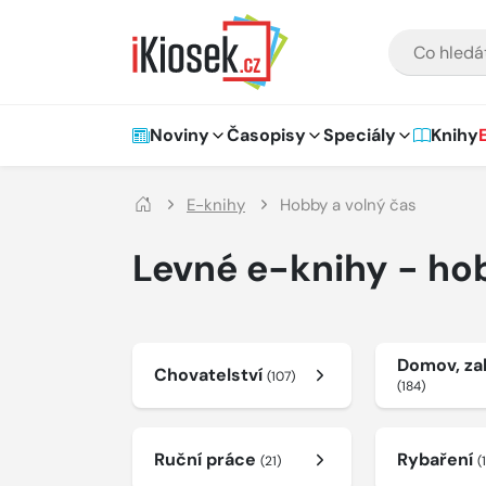
Přejít na hlavní obsah
VYHLEDÁVÁNÍ
Hlavní navigace
Noviny
Časopisy
Speciály
Knihy
E-knihy
Hobby a volný čas
Levné e-knihy - ho
Domov, za
Chovatelství
(107)
(184)
Ruční práce
Rybaření
(21)
(