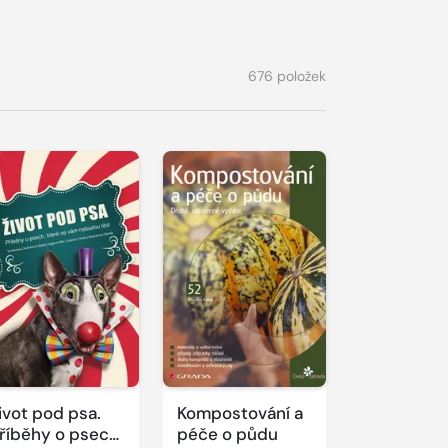
676 položek
ivot pod psa.
Kompostování a
říběhy o psech,
péče o půdu