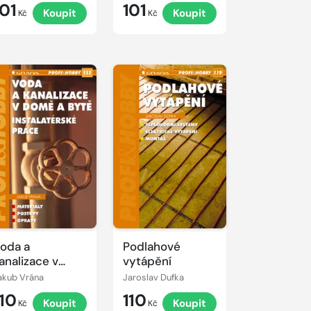
101
101
Koupit
Koupit
Kč
Kč
oda a
Podlahové
analizace v
vytápění
omě a bytě
akub Vrána
Jaroslav Dufka
110
110
Koupit
Koupit
Kč
Kč