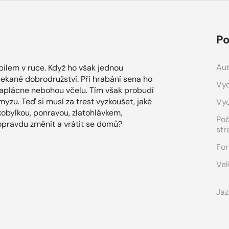
Po
Aut
mobilem v ruce. Když ho však jednou
ekané dobrodružství. Při hrabání sena ho
Vyd
zaplácne nebohou včelu. Tím však probudí
myzu. Teď si musí za trest vyzkoušet, jaké
Vy
kobylkou, ponravou, zlatohlávkem,
Po
opravdu změnit a vrátit se domů?
str
For
Vel
Jaz