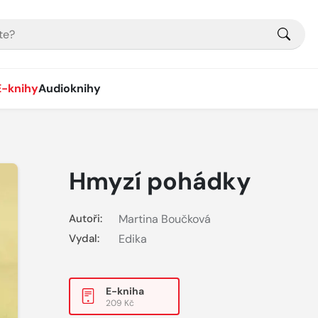
E-knihy
Audioknihy
Hmyzí pohádky
Autoři:
Martina Boučková
Vydal:
Edika
E-kniha
209 Kč