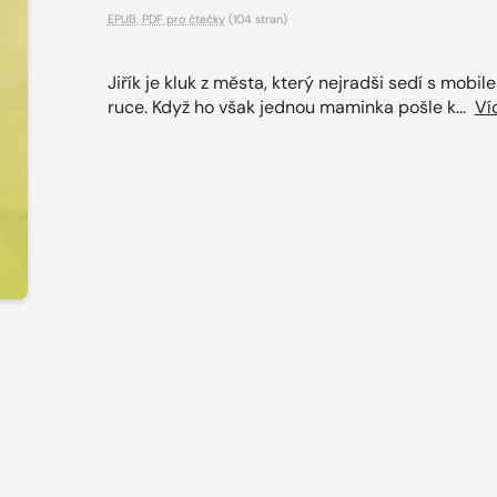
EPUB
,
PDF pro čtečky
(104 stran)
Jiřík je kluk z města, který nejradši sedí s mobil
ruce. Když ho však jednou maminka pošle k...
Ví