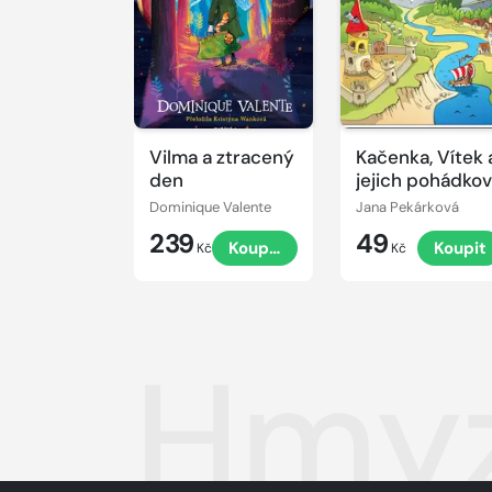
Vilma a ztracený
Kačenka, Vítek 
den
jejich pohádko
dobrodružství
Dominique Valente
Jana Pekárková
239
49
Koupit
Koupit
Kč
Kč
Hmyz