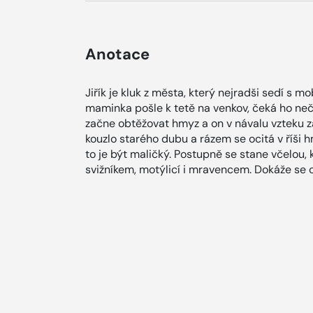
Anotace
Jiřík je kluk z města, který nejradši sedí s 
maminka pošle k tetě na venkov, čeká ho neč
začne obtěžovat hmyz a on v návalu vzteku 
kouzlo starého dubu a rázem se ocitá v říši h
to je být maličký. Postupně se stane včelou, 
svižníkem, motýlicí i mravencem. Dokáže se 