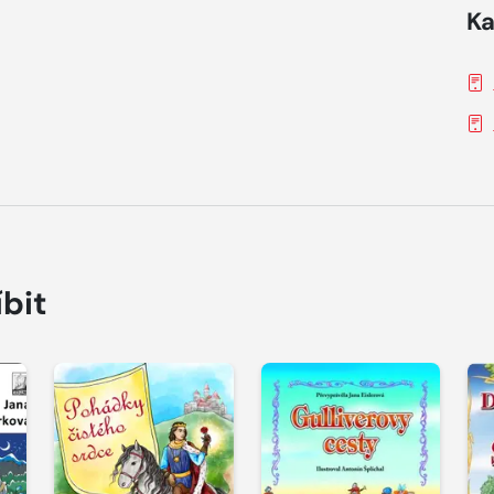
Ka
íbit