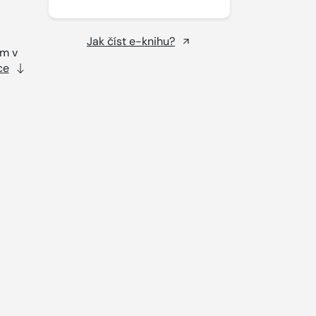
Jak číst e-knihu?
em v
ce