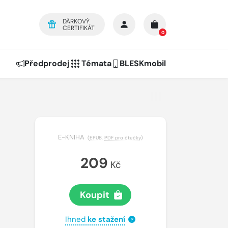
DÁRKOVÝ
CERTIFIKÁT
0
Předprodej
Témata
BLESKmobil
E-KNIHA
(
EPUB
,
PDF pro čtečky
)
209
Kč
Koupit
Ihned
ke stažení
?