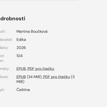
drobnosti
oři:
Martina Boučková
avatel:
Edika
dáno:
2026
čet
104
an:
máty:
EPUB
,
PDF pro čtečky
ikost:
EPUB
(34 MiB),
PDF pro čtečky
(3
MiB)
yk:
Čeština