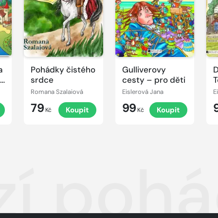
a
Pohádky čistého
Gulliverovy
D
vé
srdce
cesty – pro děti
T
p
Romana Szalaiová
Eislerová Jana
E
79
99
Koupit
Koupit
Kč
Kč
í pohá