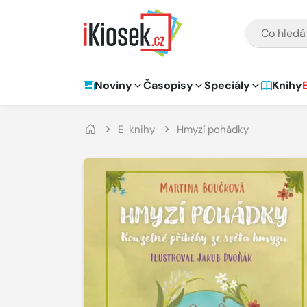
Přejít na hlavní obsah
VYHLEDÁVÁNÍ
Hlavní navigace
Noviny
Časopisy
Speciály
Knihy
E-knihy
Hmyzí pohádky