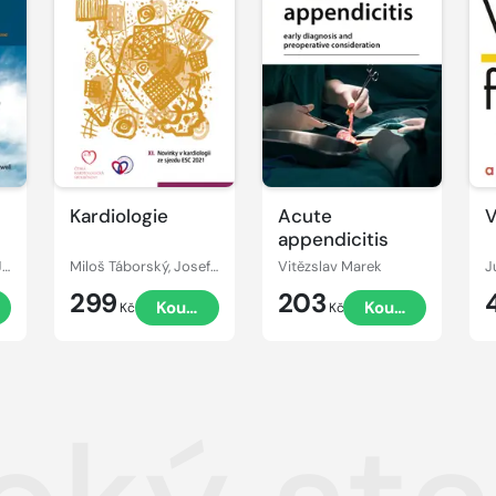
Kardiologie
Acute
V
appendicitis
Christian Wittekind, James D. Brierley, Mary K. Gospodarowicz
Miloš Táborský, Josef Kautzner, Aleš Linhart
Vitězslav Marek
J
299
203
Koupit
Koupit
Kč
Kč