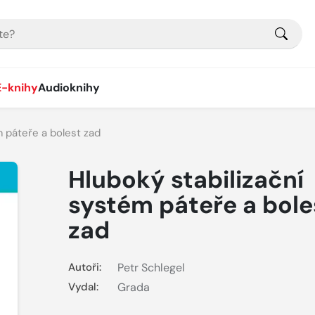
E-knihy
Audioknihy
m páteře a bolest zad
Hluboký stabilizační
systém páteře a bole
zad
Autoři:
Petr Schlegel
Vydal:
Grada