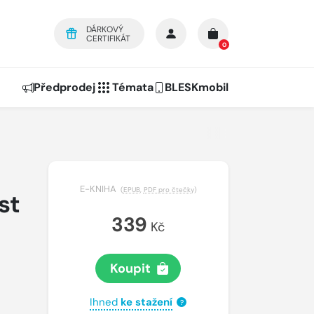
DÁRKOVÝ
CERTIFIKÁT
0
Předprodej
Témata
BLESKmobil
E-KNIHA
(
EPUB
,
PDF pro čtečky
)
st
339
Kč
Koupit
Ihned
ke stažení
?