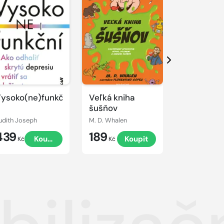
Další
ysoko(ne)funkční
Veľká kniha
Ošetřovat
šušňov
postupy p
zdravotni
udith Joseph
M. D. Whalen
záchranáře
439
189
424
Koupit
Koupit
2., přepr
Kč
Kč
Kč
vydání