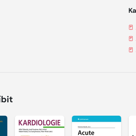
Ka
íbit