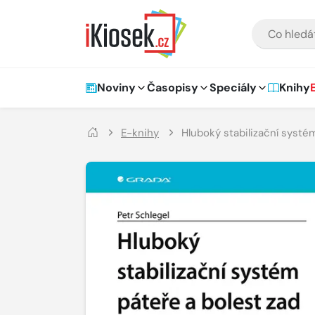
Přejít na hlavní obsah
VYHLEDÁVÁNÍ
Hlavní navigace
Noviny
Časopisy
Speciály
Knihy
E-knihy
Hluboký stabilizační systé