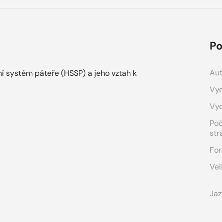
Po
Aut
ní systém páteře (HSSP) a jeho vztah k
Vyd
Vy
Po
str
For
Vel
Jaz