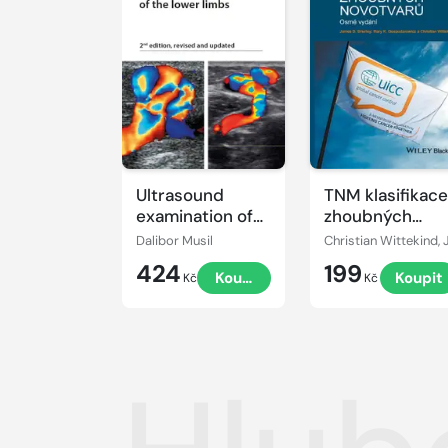
Ultrasound
TNM klasifikace
examination of
zhoubných
the lower limbs
novotvarů
Dalibor Musil
424
199
Koupit
Koupit
Kč
Kč