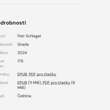
drobnosti
oři:
Petr Schlegel
avatel:
Grada
dáno:
2024
čet
176
an:
máty:
EPUB
,
PDF pro čtečky
ikost:
EPUB
(11 MiB),
PDF pro čtečky
(6
MiB)
yk:
Čeština