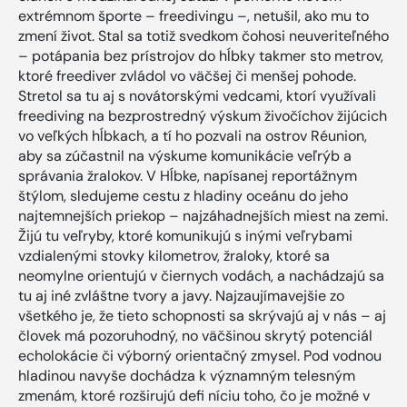
extrémnom športe – freedivingu –, netušil, ako mu to
zmení život. Stal sa totiž svedkom čohosi neuveriteľného
– potápania bez prístrojov do hĺbky takmer sto metrov,
ktoré freediver zvládol vo väčšej či menšej pohode.
Stretol sa tu aj s novátorskými vedcami, ktorí využívali
freediving na bezprostredný výskum živočíchov žijúcich
vo veľkých hĺbkach, a tí ho pozvali na ostrov Réunion,
aby sa zúčastnil na výskume komunikácie veľrýb a
správania žralokov. V Hĺbke, napísanej reportážnym
štýlom, sledujeme cestu z hladiny oceánu do jeho
najtemnejších priekop – najzáhadnejších miest na zemi.
Žijú tu veľryby, ktoré komunikujú s inými veľrybami
vzdialenými stovky kilometrov, žraloky, ktoré sa
neomylne orientujú v čiernych vodách, a nachádzajú sa
tu aj iné zvláštne tvory a javy. Najzaujímavejšie zo
všetkého je, že tieto schopnosti sa skrývajú aj v nás – aj
človek má pozoruhodný, no väčšinou skrytý potenciál
echolokácie či výborný orientačný zmysel. Pod vodnou
hladinou navyše dochádza k významným telesným
zmenám, ktoré rozširujú defi níciu toho, čo je možné v