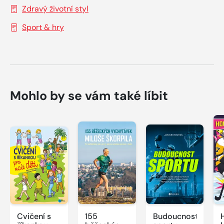
Zdravý životní styl
Sport & hry
Mohlo by se vám také líbit
Cvičení s
155
Budoucnost