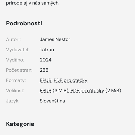
prírode aj v nás samých.
Podrobnosti
Autoři:
James Nestor
Vydavatel:
Tatran
Vydáno:
2024
Počet stran:
288
Formáty:
EPUB
,
PDF pro čtečky
Velikost:
EPUB
(3 MiB),
PDF pro čtečky
(2 MiB)
Jazyk:
Slovenština
Kategorie