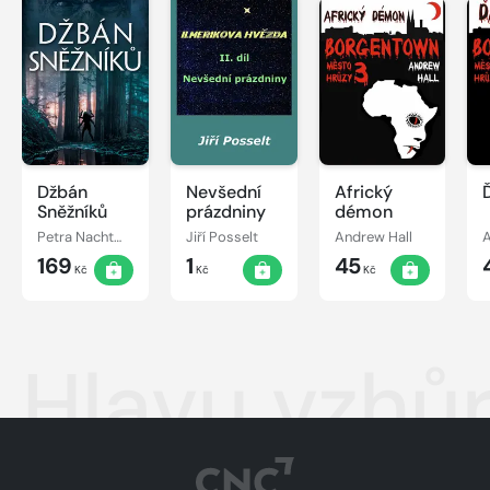
Džbán
Nevšední
Africký
Sněžníků
prázdniny
démon
Petra Nachtmanová
Jiří Posselt
Andrew Hall
A
169
1
45
Kč
Kč
Kč
Hlavu vzhůr