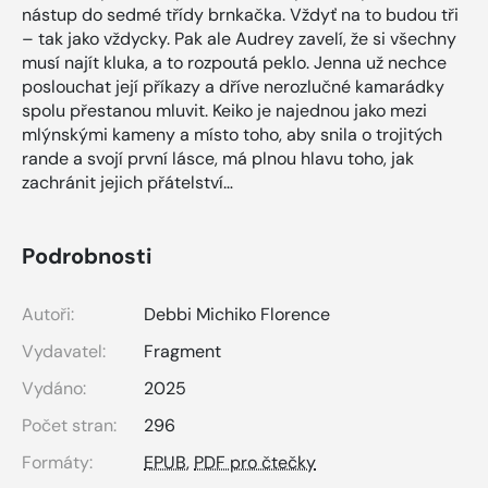
nástup do sedmé třídy brnkačka. Vždyť na to budou tři
– tak jako vždycky. Pak ale Audrey zavelí, že si všechny
musí najít kluka, a to rozpoutá peklo. Jenna už nechce
poslouchat její příkazy a dříve nerozlučné kamarádky
spolu přestanou mluvit. Keiko je najednou jako mezi
mlýnskými kameny a místo toho, aby snila o trojitých
rande a svojí první lásce, má plnou hlavu toho, jak
zachránit jejich přátelství…
Podrobnosti
Autoři:
Debbi Michiko Florence
Vydavatel:
Fragment
Vydáno:
2025
Počet stran:
296
Formáty:
EPUB
,
PDF pro čtečky