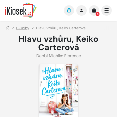
Přejít na hlavní obsah
0
E-knihy
Hlavu vzhůru, Keiko Carterová
Hlavu vzhůru, Keiko
Carterová
Debbi Michiko Florence