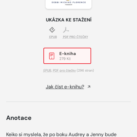
UKÁZKA KE STAŽENÍ
EPUB
PDF PRO ČTEČKY
E-kniha
279 Kč
EPUB
,
PDF pro čtečky
(296 stran)
Jak číst e-knihu?
Anotace
Keiko si myslela, že po boku Audrey a Jenny bude