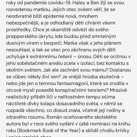
roky od pandemie covidu-19. Haley a Ben žijí se svou
rozvedenou matkou. Jejich otec ovšem věří, že se
neodvratně blíží epidemie nová, mnohem
nebezpečnější, a je odhodlaný děti chránit všemi
prostředky. Chce je okamžitě odvézt do svého
prepperského úkrytu, kde budou před smrtelným
dusivým virem v bezpečí. Matka však s jeho plánem
nesouhlasí, a tak se otec pro záchranu svých dětí
uchyluje k extrémnímu řešení – únosu. Děti se ocitnou v
jeho soběstačném areálu zcela v izolaci, bez kontaktu s
okolním světem. Jak ale zachrání svou mámu? Dostanou
se vůbec někdy živí ven? Je vnější hrozba skutečná –
nebo jde jen o temnou fantasmagorii, která se zrodila v
otcově mysli posedlé konspiračními teoriemi? Mrazivě
realistický příběh líčí v nelítostném tempu očima
náctileté dívky kolaps dosavadního světa, v němž se
rozpadá všechno, co dosud znala, včetně její rodiny a
zdravého rozumu. Román oceňovaného skotského
autora byl v roce svého vydání v úzké nominaci na knihu
roku (Bookmark Book of the Year) a sklidil chválu kritiky