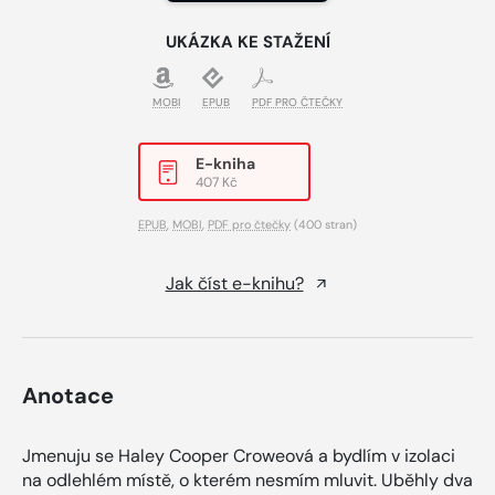
UKÁZKA KE STAŽENÍ
MOBI
EPUB
PDF PRO ČTEČKY
E-kniha
407 Kč
EPUB
,
MOBI
,
PDF pro čtečky
(400 stran)
Jak číst e-knihu?
Anotace
Jmenuju se Haley Cooper Croweová a bydlím v izolaci
na odlehlém místě, o kterém nesmím mluvit. Uběhly dva