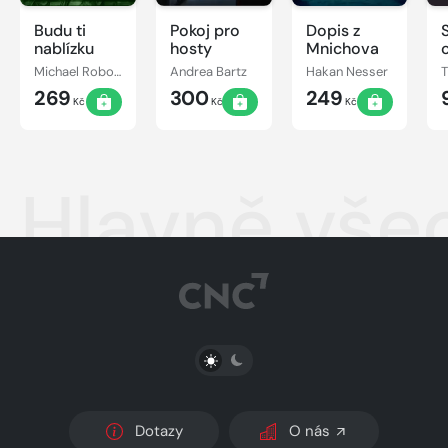
Budu ti
Pokoj pro
Dopis z
nablízku
hosty
Mnichova
Michael Robotham
Andrea Bartz
Hakan Nesser
269
300
249
Kč
Kč
Kč
Hlavně vše
PŘEPNOUT SVĚTLÝ/TMAVÝ REŽIM
Dotazy
O nás