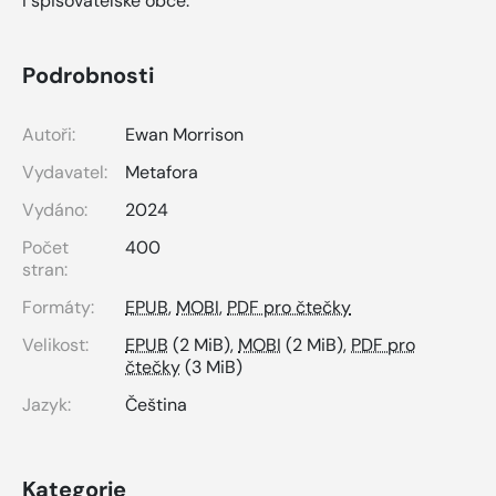
i spisovatelské obce.
Podrobnosti
Autoři:
Ewan Morrison
Vydavatel:
Metafora
Vydáno:
2024
Počet
400
stran:
Formáty:
EPUB
,
MOBI
,
PDF pro čtečky
Velikost:
EPUB
(2 MiB),
MOBI
(2 MiB),
PDF pro
čtečky
(3 MiB)
Jazyk:
Čeština
Kategorie