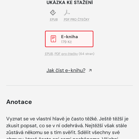
UKÁZKA KE STAŽENÍ
EPUB
PDF PRO ČTEČKY
E-kniha
179 Kč
EPUB
,
PDF pro čtečky
(64 stran)
Jak číst e-knihu?
Anotace
Vyznat se ve vlastní hlavě je často těžké. Ještě těžší je
zkusit popsat, co se v ní odehrává. Nejtěžší však stále
zůstává někomu se s tím svěřit. Sdělit všechny své