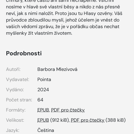
chmury, které často ani sami nechápeme. Všichni
nosíme v hlavě své vlastní běsy a nikdo z nás přesně
neví, jak s nimi naložit. Proto jsou tu Hlasy ozvěny. Váš
průvodce zbloudilou myslí, jehož účelem je vnést do
vašich vědomí zprávu, že je v pořádku občas nechat
myšlenky žít vlastním životem.
Podrobnosti
Autoři:
Barbora Mlezivová
Vydavatel:
Pointa
Vydáno:
2024
Počet stran:
64
Formáty:
EPUB
,
PDF pro čtečky
Velikost:
EPUB
(912 kiB),
PDF pro čtečky
(388 kiB)
Jazyk:
Čeština