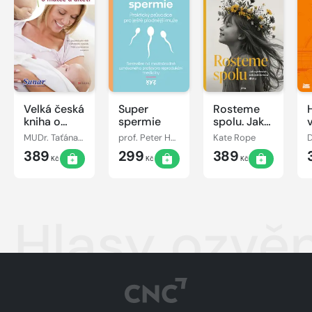
Velká česká
Super
Rosteme
kniha o
spermie
spolu. Jak
matce a
vychovat
MUDr. Taťána Hanáková
prof. Peter Humaidan
Kate Rope
dítěti
sebevědomou
389
299
389
dívku
Kč
Kč
Kč
Hlasy ozvě