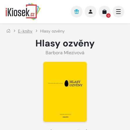
Přejít na hlavní obsah
0
E-knihy
Hlasy ozvěny
Hlasy ozvěny
Barbora Mlezivová