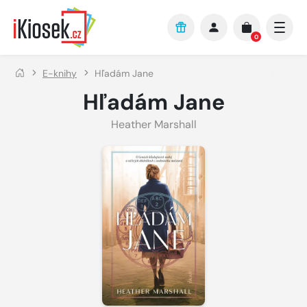
Přejít na hlavní obsah
0
E-knihy
Hľadám Jane
Hľadám Jane
Heather Marshall