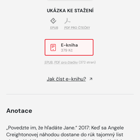
UKÁZKA KE STAŽENÍ
EPUB
PDF PRO ČTEČKY
E-kniha
379 Kč
EPUB
,
PDF pro čtečky
(372 stran)
Jak číst e-knihu?
Anotace
„Povedzte im, že hľadáte Jane.“ 2017: Keď sa Angele
Creightonovej náhodou dostane do rúk tajomný list