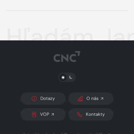
Hľadám Ja
PŘEPNOUT SVĚTLÝ/TMAVÝ REŽIM
Dotazy
O nás
VOP
Kontakty