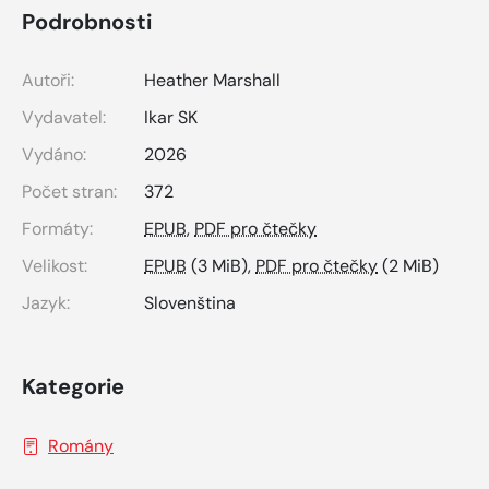
Podrobnosti
Autoři:
Heather Marshall
Vydavatel:
Ikar SK
Vydáno:
2026
Počet stran:
372
Formáty:
EPUB
,
PDF pro čtečky
Velikost:
EPUB
(3 MiB),
PDF pro čtečky
(2 MiB)
Jazyk:
Slovenština
Kategorie
Romány