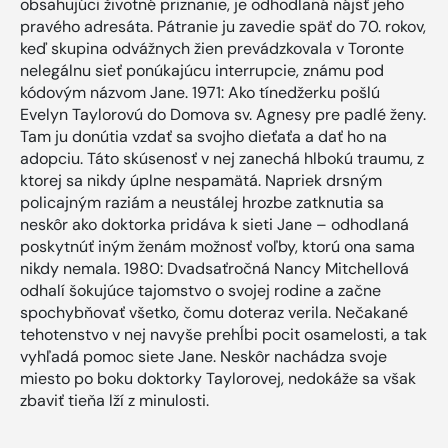
obsahujúci životné priznanie, je odhodlaná nájsť jeho
pravého adresáta. Pátranie ju zavedie späť do 70. rokov,
keď skupina odvážnych žien prevádzkovala v Toronte
nelegálnu sieť ponúkajúcu interrupcie, známu pod
kódovým názvom Jane. 1971: Ako tínedžerku pošlú
Evelyn Taylorovú do Domova sv. Agnesy pre padlé ženy.
Tam ju donútia vzdať sa svojho dieťaťa a dať ho na
adopciu. Táto skúsenosť v nej zanechá hlbokú traumu, z
ktorej sa nikdy úplne nespamätá. Napriek drsným
policajným raziám a neustálej hrozbe zatknutia sa
neskôr ako doktorka pridáva k sieti Jane – odhodlaná
poskytnúť iným ženám možnosť voľby, ktorú ona sama
nikdy nemala. 1980: Dvadsaťročná Nancy Mitchellová
odhalí šokujúce tajomstvo o svojej rodine a začne
spochybňovať všetko, čomu doteraz verila. Nečakané
tehotenstvo v nej navyše prehĺbi pocit osamelosti, a tak
vyhľadá pomoc siete Jane. Neskôr nachádza svoje
miesto po boku doktorky Taylorovej, nedokáže sa však
zbaviť tieňa lží z minulosti.