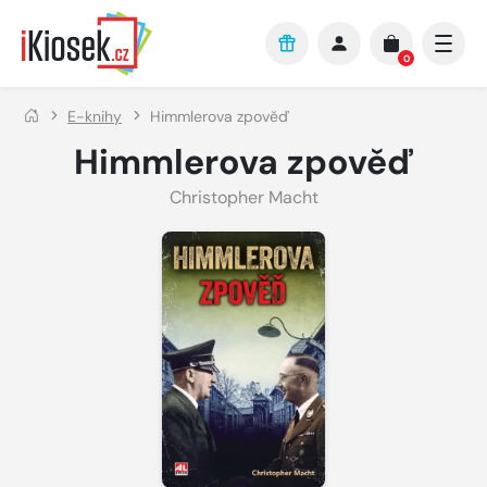
Přejít na hlavní obsah
0
E-knihy
Himmlerova zpověď
Himmlerova zpověď
Christopher Macht