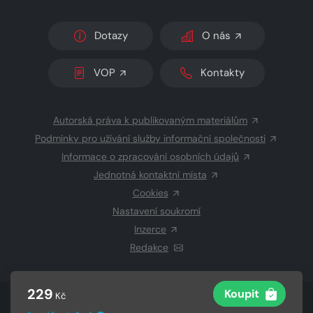
Dotazy
O nás
VOP
Kontakty
Autorská práva k publikovaným materiálům
Podmínky pro užívání služby informační společnosti
Informace o zpracování osobních údajů
Jednotná kontaktní místa
Cookies
Nastavení soukromí
Inzerce
Redakce
229
Koupit
Kč
© 2026 Copyright
CZECH NEWS CENTER a.s.
a dodavatelé