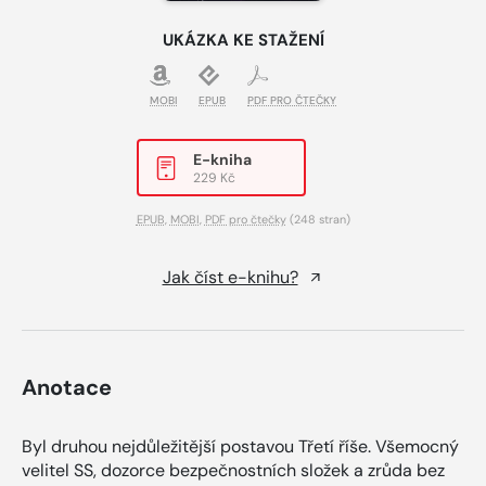
UKÁZKA KE STAŽENÍ
MOBI
EPUB
PDF PRO ČTEČKY
E-kniha
229 Kč
EPUB
,
MOBI
,
PDF pro čtečky
(248 stran)
Jak číst e-knihu?
Anotace
Byl druhou nejdůležitější postavou Třetí říše. Všemocný
velitel SS, dozorce bezpečnostních složek a zrůda bez