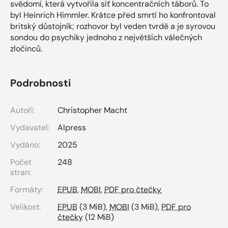
svědomí, která vytvořila síť koncentračních táborů. To
byl Heinrich Himmler. Krátce před smrtí ho konfrontoval
britský důstojník; rozhovor byl veden tvrdě a je syrovou
sondou do psychiky jednoho z největších válečných
zločinců.
Podrobnosti
Autoři:
Christopher Macht
Vydavatel:
Alpress
Vydáno:
2025
Počet
248
stran:
Formáty:
EPUB
,
MOBI
,
PDF pro čtečky
Velikost:
EPUB
(3 MiB),
MOBI
(3 MiB),
PDF pro
čtečky
(12 MiB)