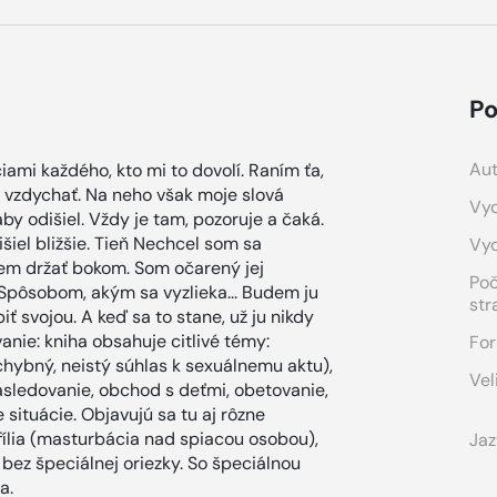
Po
Aut
mi každého, kto mi to dovolí. Raním ťa,
 vzdychať. Na neho však moje slová
Vyd
by odišiel. Vždy je tam, pozoruje a čaká.
šiel bližšie. Tieň Nechcel som sa
Vy
ážem držať bokom. Som očarený jej
Po
Spôsobom, akým sa vyzlieka... Budem ju
str
 svojou. A keď sa to stane, už ju nikdy
anie: kniha obsahuje citlivé témy:
For
ybný, neistý súhlas k sexuálnemu aktu),
Vel
asledovanie, obchod s deťmi, obetovanie,
 situácie. Objavujú sa tu aj rôzne
ília (masturbácia nad spiacou osobou),
Jaz
 bez špeciálnej oriezky. So špeciálnou
a.