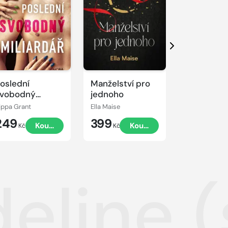
Další
oslední
Manželství pro
Pod mask
vobodný
jednoho
nevinnosti
iliardář
ippa Grant
Ella Maise
Alessandra To
249
399
279
Koupit
Koupit
K
Kč
Kč
Kč
eline (