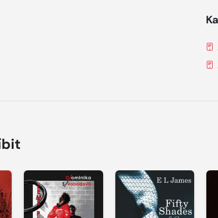
Ka
íbit