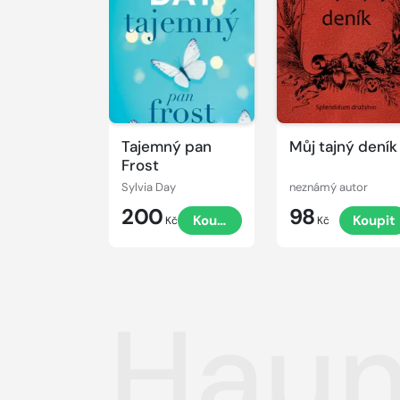
Tajemný pan
Můj tajný deník
Frost
Sylvia Day
neznámý autor
200
98
Koupit
Koupit
Kč
Kč
Haun