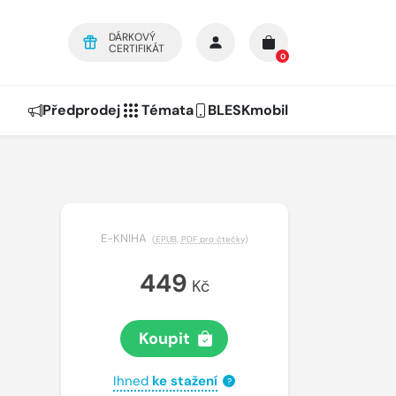
DÁRKOVÝ
CERTIFIKÁT
0
Předprodej
Témata
BLESKmobil
E-KNIHA
(
EPUB
,
PDF pro čtečky
)
449
Kč
Koupit
Ihned
ke stažení
?