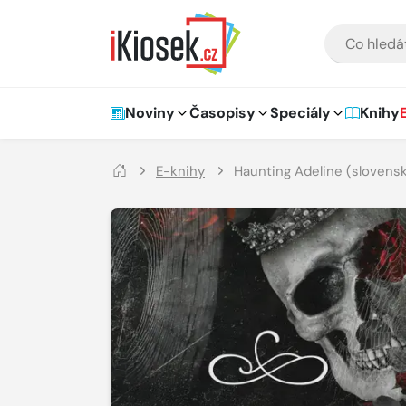
Přejít na hlavní obsah
VYHLEDÁVÁNÍ
Hlavní navigace
Noviny
Časopisy
Speciály
Knihy
E-knihy
Haunting Adeline (slovensk