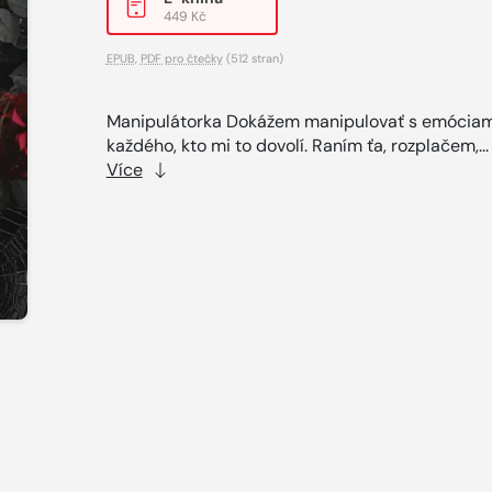
449 Kč
EPUB
,
PDF pro čtečky
(512 stran)
Manipulátorka Dokážem manipulovať s emóciam
každého, kto mi to dovolí. Raním ťa, rozplačem,..
Více