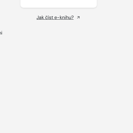
Jak číst e-knihu?
i
.