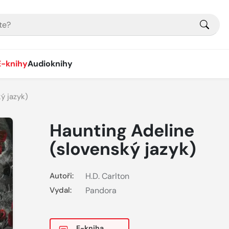
E-knihy
Audioknihy
ý jazyk)
Haunting Adeline
(slovenský jazyk)
Autoři:
H.D. Carlton
Vydal:
Pandora
E-kniha