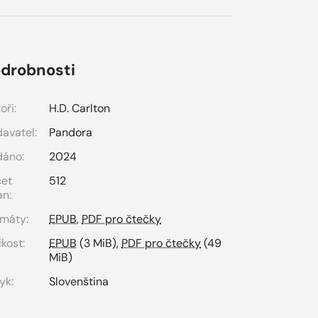
drobnosti
oři:
H.D. Carlton
avatel:
Pandora
dáno:
2024
čet
512
an:
máty:
EPUB
,
PDF pro čtečky
ikost:
EPUB
(3 MiB),
PDF pro čtečky
(49
MiB)
yk:
Slovenština