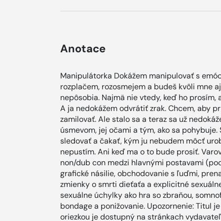
Anotace
Manipulátorka Dokážem manipulovať s emócia
rozplačem, rozosmejem a budeš kvôli mne aj
nepôsobia. Najmä nie vtedy, keď ho prosím, a
A ja nedokážem odvrátiť zrak. Chcem, aby pri
zamilovať. Ale stalo sa a teraz sa už nedok
úsmevom, jej očami a tým, ako sa pohybuje. 
sledovať a čakať, kým ju nebudem môcť urobiť
nepustím. Ani keď ma o to bude prosiť. Varov
non/dub con medzi hlavnými postavami (poch
grafické násilie, obchodovanie s ľuďmi, pren
zmienky o smrti dieťaťa a explicitné sexuálne
sexuálne úchylky ako hra so zbraňou, somnof
bondage a ponižovanie. Upozornenie: Titul je
oriezkou je dostupný na stránkach vydavateľ