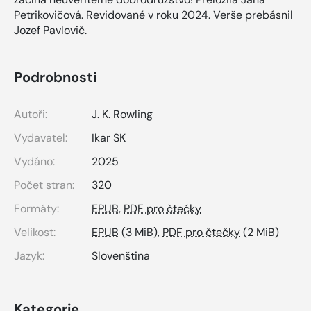
Petrikovičová. Revidované v roku 2024. Verše prebásnil
Jozef Pavlovič.
Podrobnosti
Autoři:
J. K. Rowling
Vydavatel:
Ikar SK
Vydáno:
2025
Počet stran:
320
Formáty:
EPUB
,
PDF pro čtečky
Velikost:
EPUB
(3 MiB),
PDF pro čtečky
(2 MiB)
Jazyk:
Slovenština
Kategorie