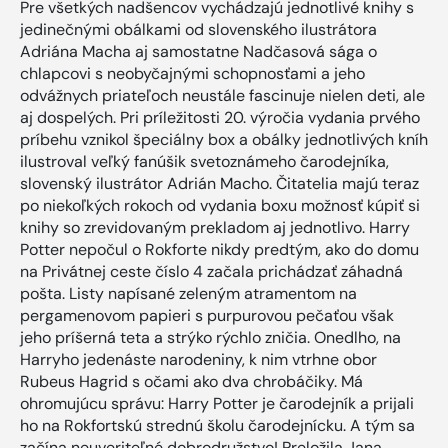
Pre všetkých nadšencov vychádzajú jednotlivé knihy s
jedinečnými obálkami od slovenského ilustrátora
Adriána Macha aj samostatne Nadčasová sága o
chlapcovi s neobyčajnými schopnosťami a jeho
odvážnych priateľoch neustále fascinuje nielen deti, ale
aj dospelých. Pri príležitosti 20. výročia vydania prvého
príbehu vznikol špeciálny box a obálky jednotlivých kníh
ilustroval veľký fanúšik svetoznámeho čarodejníka,
slovenský ilustrátor Adrián Macho. Čitatelia majú teraz
po niekoľkých rokoch od vydania boxu možnosť kúpiť si
knihy so zrevidovaným prekladom aj jednotlivo. Harry
Potter nepočul o Rokforte nikdy predtým, ako do domu
na Privátnej ceste číslo 4 začala prichádzať záhadná
pošta. Listy napísané zeleným atramentom na
pergamenovom papieri s purpurovou pečaťou však
jeho príšerná teta a strýko rýchlo zničia. Onedlho, na
Harryho jedenáste narodeniny, k nim vtrhne obor
Rubeus Hagrid s očami ako dva chrobáčiky. Má
ohromujúcu správu: Harry Potter je čarodejník a prijali
ho na Rokfortskú strednú školu čarodejnícku. A tým sa
začína neuveriteľné dobrodružstvo! Preložila Jana