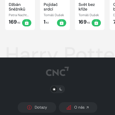
Džbán
Pojídač
Svět bez
Sněžníků
srdcí
kříže
Petra Nachtmanová
Tomáš Dušek
Tomáš Dušek
D
169
1
169
Kč
Kč
Kč
Harry Pott
PŘEPNOUT SVĚTLÝ/TMAVÝ REŽIM
Dotazy
O nás