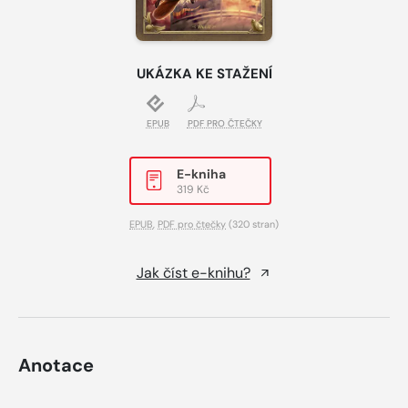
UKÁZKA KE STAŽENÍ
EPUB
PDF PRO ČTEČKY
E-kniha
319 Kč
EPUB
,
PDF pro čtečky
(320 stran)
Jak číst e-knihu?
Anotace