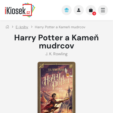
Přejít na hlavní obsah
0
E-knihy
Harry Potter a Kameň mudrcov
Harry Potter a Kameň
mudrcov
J. K. Rowling