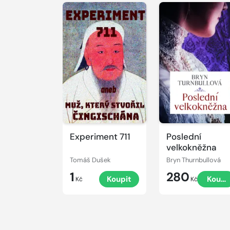
Experiment 711
Poslední
velkokněžna
Tomáš Dušek
Bryn Thurnbullová
1
280
Koupit
Koupi
Kč
Kč