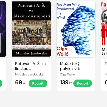
Putování A. Š. za
Muž, který
T
lidskou
polykal vítr
důstojností
Miroslav Jandovský
Olga Walló
M
69
139
t
Koupit
Koupit
Kč
Kč