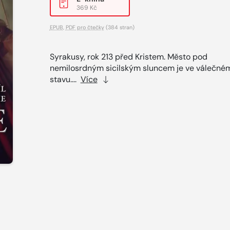
369 Kč
EPUB
,
PDF pro čtečky
(384 stran)
Syrakusy, rok 213 před Kristem. Město pod
nemilosrdným sicilským sluncem je ve válečné
stavu....
Více