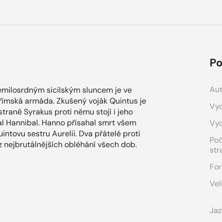
Po
Aut
nemilosrdným sicilským sluncem je ve
římská armáda. Zkušený voják Quintus je
Vyd
straně Syrakus proti němu stojí i jeho
lal Hannibal. Hanno přísahal smrt všem
Vy
ntovu sestru Aurelii. Dva přátelé proti
Po
z nejbrutálnějších obléhání všech dob.
str
For
Vel
Jaz