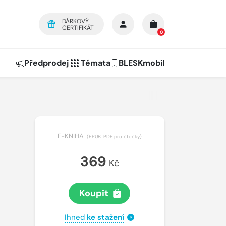
DÁRKOVÝ
CERTIFIKÁT
0
Předprodej
Témata
BLESKmobil
E-KNIHA
(
EPUB
,
PDF pro čtečky
)
369
Kč
Koupit
Ihned
ke stažení
?