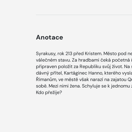
Anotace
Syrakusy, rok 213 před Kristem. Město pod 
válečném stavu. Za hradbami čeká početná 
připraven položit za Republiku svůj život. Na 
dávný přítel, Kartáginec Hanno, kterého vys
Římanům, ve městě však narazí na zajatou Qui
sobě. Mezi nimi žena. Schyluje se k jednomu 
Kdo přežije?