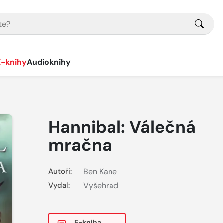
E-knihy
Audioknihy
Hannibal: Válečná
mračna
Autoři:
Ben Kane
Vydal:
Vyšehrad
E-kniha