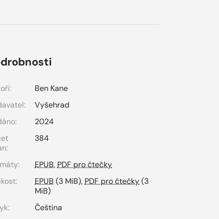
drobnosti
oři:
Ben Kane
avatel:
Vyšehrad
dáno:
2024
čet
384
an:
máty:
EPUB
,
PDF pro čtečky
ikost:
EPUB
(3 MiB),
PDF pro čtečky
(3
MiB)
yk:
Čeština