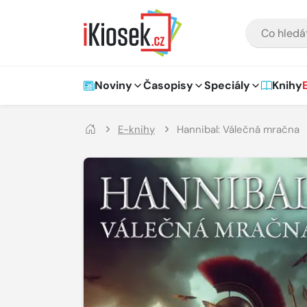
Přejít na hlavní obsah
VYHLEDÁVÁNÍ
Hlavní navigace
Noviny
Časopisy
Speciály
Knihy
E-knihy
Hannibal: Válečná mračna