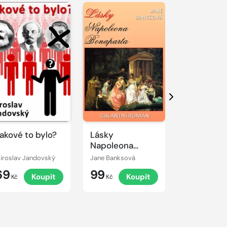
Další
akové to bylo?
Lásky
Skoněpád
Napoleona
Bonaparta
iroslav Jandovský
Jane Banksová
Miroslav Jan
69
99
69
Koupit
Koupit
K
Kč
Kč
Kč