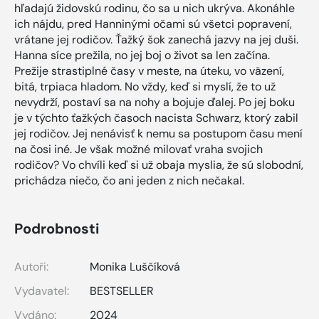
hľadajú židovskú rodinu, čo sa u nich ukrýva. Akonáhle
ich nájdu, pred Hanninými očami sú všetci popravení,
vrátane jej rodičov. Ťažký šok zanechá jazvy na jej duši.
Hanna síce prežila, no jej boj o život sa len začína.
Prežije strastiplné časy v meste, na úteku, vo väzení,
bitá, trpiaca hladom. No vždy, keď si myslí, že to už
nevydrží, postaví sa na nohy a bojuje ďalej. Po jej boku
je v týchto ťažkých časoch nacista Schwarz, ktorý zabil
jej rodičov. Jej nenávisť k nemu sa postupom času mení
na čosi iné. Je však možné milovať vraha svojich
rodičov? Vo chvíli keď si už obaja myslia, že sú slobodní,
prichádza niečo, čo ani jeden z nich nečakal.
Podrobnosti
Autoři:
Monika Luščíková
Vydavatel:
BESTSELLER
Vydáno:
2024