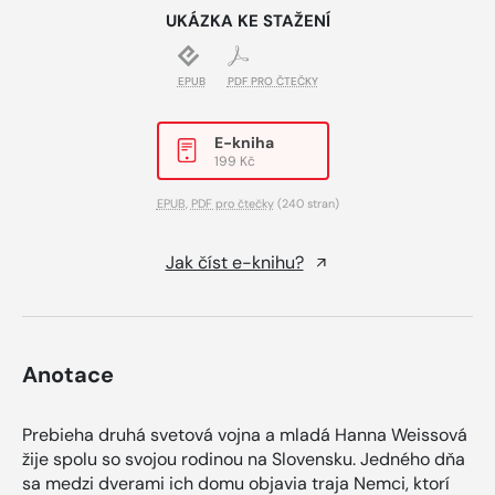
UKÁZKA KE STAŽENÍ
EPUB
PDF PRO ČTEČKY
E-kniha
199 Kč
EPUB
,
PDF pro čtečky
(240 stran)
Jak číst e-knihu?
Anotace
Prebieha druhá svetová vojna a mladá Hanna Weissová
žije spolu so svojou rodinou na Slovensku. Jedného dňa
sa medzi dverami ich domu objavia traja Nemci, ktorí