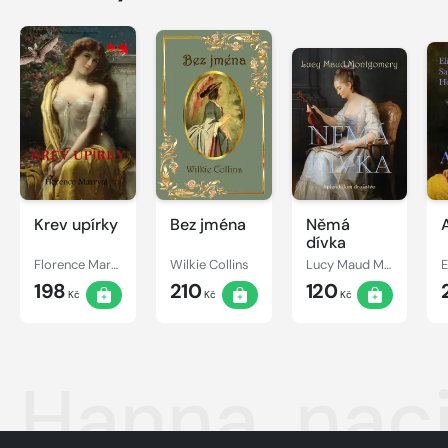
Krev upírky
Bez jména
Němá
dívka
Florence Marryat
Wilkie Collins
Lucy Maud Montgomery
198
210
120
Kč
Kč
Kč
Hanna, nac