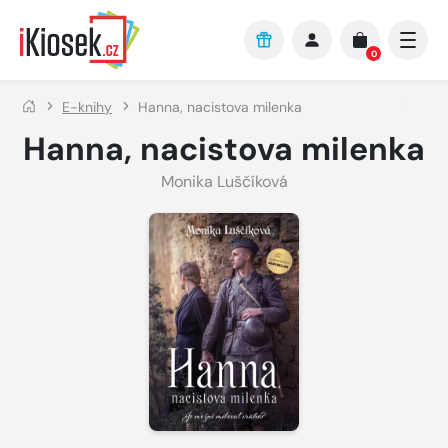
Přejít na hlavní obsah
0
E-knihy
Hanna, nacistova milenka
Hanna, nacistova milenka
Monika Luščíková