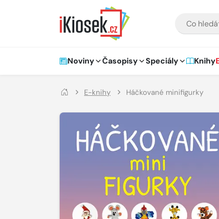
Přejít na hlavní obsah
VYHLEDÁVÁNÍ
Hlavní navigace
Noviny
Časopisy
Speciály
Knihy
E-knihy
Háčkované minifigurky