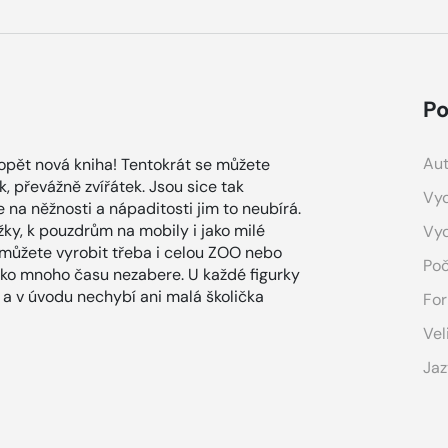
Po
Aut
 opět nová kniha! Tentokrát se můžete
k, převážně zvířátek. Jsou sice tak
Vyd
e na něžnosti a nápaditosti jim to neubírá.
ky, k pouzdrům na mobily i jako milé
Vy
i můžete vyrobit třeba i celou ZOO nebo
Poč
átko mnoho času nezabere. U každé figurky
a v úvodu nechybí ani malá školička
For
Vel
Jaz