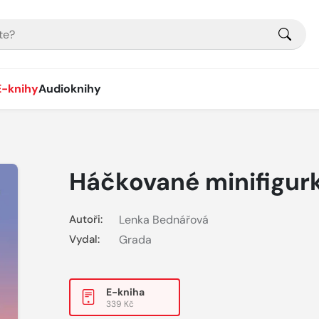
E-knihy
Audioknihy
Háčkované minifigur
Autoři:
Lenka Bednářová
Vydal:
Grada
E-kniha
339 Kč