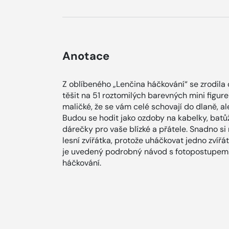
Anotace
Z oblíbeného „Lenčina háčkování“ se zrodila
těšit na 51 roztomilých barevných mini figure
maličké, že se vám celé schovají do dlaně, al
Budou se hodit jako ozdoby na kabelky, batůž
dárečky pro vaše blízké a přátele. Snadno s
lesní zvířátka, protože uháčkovat jedno zvíř
je uvedený podrobný návod s fotopostupem 
háčkování.