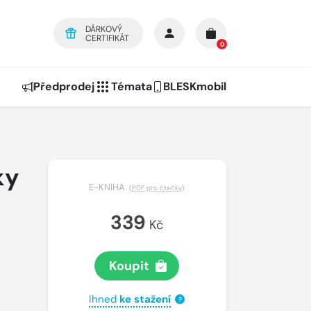
DÁRKOVÝ
CERTIFIKÁT
0
Předprodej
Témata
BLESKmobil
ky
E-KNIHA
(
PDF pro čtečky
)
339
Kč
Koupit
Ihned
ke stažení
?