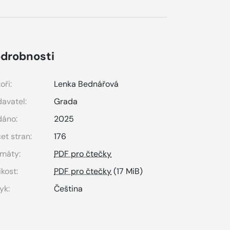
drobnosti
oři:
Lenka Bednářová
avatel:
Grada
dáno:
2025
et stran:
176
máty:
PDF pro čtečky
ikost:
PDF pro čtečky
(17 MiB)
yk:
Čeština