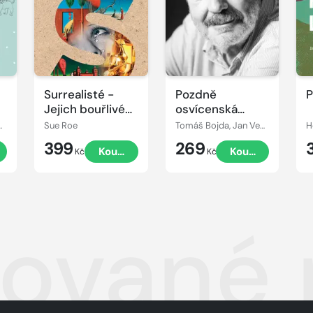
Surrealisté -
Pozdně
P
Jejich bouřlivé
osvícenská
osudy
dramaturgie
e Kraemerová
Sue Roe
Tomáš Bojda, Jan Vedral
H
Jana Vedrala
399
269
t
Koupit
Koupit
Kč
Kč
ované m