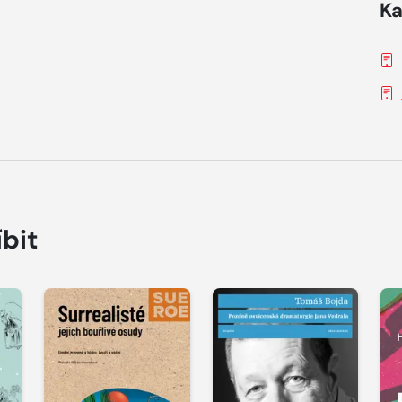
Ka
íbit