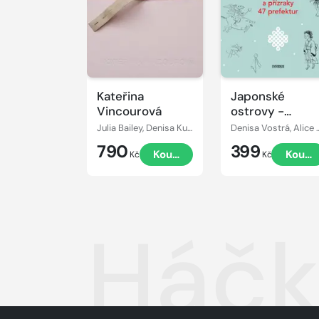
Kateřina
Japonské
Vincourová
ostrovy -
Zajímavosti a
Julia Bailey, Denisa Kujelová, Vít Havránek, Klara Kemp-Welch, Martina Pachmanová, Kateřina Vincourová
Denisa Vostrá, Alic
přízraky 47
790
399
Koupit
Koupi
prefektur
Kč
Kč
Háčk