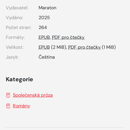
Vydavatel:
Maraton
Vydáno:
2025
Počet stran:
264
Formáty:
EPUB
,
PDF pro čtečky
Velikost:
EPUB
(2 MiB),
PDF pro čtečky
(1 MiB)
Jazyk:
Čeština
Kategorie
Společenská próza
Romány