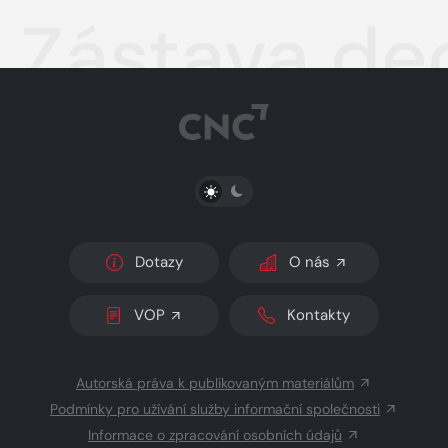
Zástava de
PŘEPNOUT SVĚTLÝ/TMAVÝ REŽIM
Dotazy
O nás
VOP
Kontakty
Autorská práva k publikovaným materiálům
Podmínky pro užívání služby informační společnosti
Informace o zpracování osobních údajů