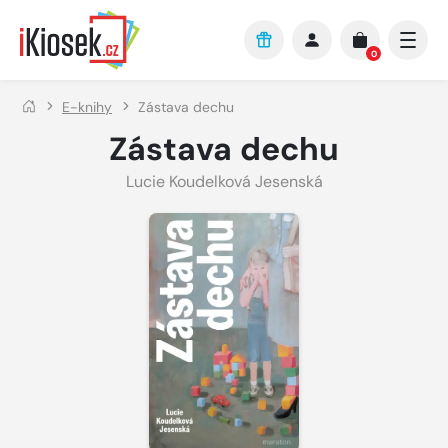
Přejít na hlavní obsah
0
E-knihy
Zástava dechu
Zástava dechu
Lucie Koudelková Jesenská