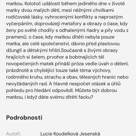
matkou. Kolotoč událostí během jediného dne v životě
matky dvou malých dětí, mezi něžnými chvilkami
rodičovské lásky, vyhrocenými konflikty a naprostým
vyčerpáním, doprovázejí metafory a obrazy o čase, kdy
ženy po světě chodily s odhalenými ňadry a pily vodu z
pramenů; o čase, kdy matkou dítěti nebyla pouze
matka, ale celé společenství, dávno před plastovou
džunglí a dětskými hřišti.Současně s živými obrazy
hrajících si šelem, prvohor a bobtnajících těl
novopečených matek přináší próza vedle úvah o dělení,
prázdnotě a chybějící touze také téma výchovy,
rodinného kruhu, strachu a obav, tělesných hranic nebo
nevyžádaných rad. A hlavně nespočet otázek a úhlů
pohledu pro hledání odpovědí. Můžete být dobrou
matkou, i když dáte svému dítěti facku?
Podrobnosti
Autoři:
Lucie Koudelková Jesenská