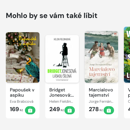
Mohlo by se vám také líbit
Papoušek v
Bridget
Marcialovo
aspiku
Jonesová:
tajemství
láskou
Eva Brabcová
Helen Fieldingová
Jorge Fernández Díaz
šílená
169
249
278
Kč
Kč
Kč