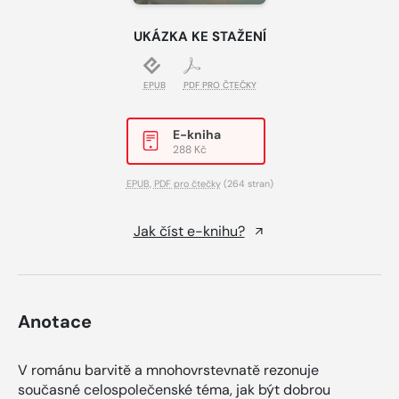
UKÁZKA KE STAŽENÍ
EPUB
PDF PRO ČTEČKY
E-kniha
288 Kč
EPUB
,
PDF pro čtečky
(264 stran)
Jak číst e-knihu?
Anotace
V románu barvitě a mnohovrstevnatě rezonuje
současné celospolečenské téma, jak být dobrou