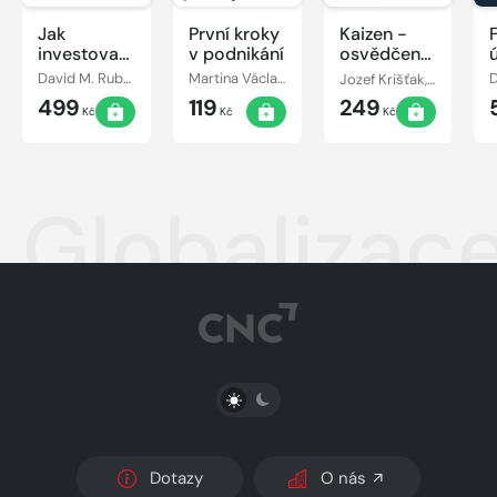
Jak
První kroky
Kaizen -
investovat:
v podnikání
osvědčená
Rozhovory
praxe
David M. Rubenstein
Martina Václavíková
Jozef Krišťak, Ľudovít Boledovič, Miroslav Marek, Ján Košturiak
s mistry
českých a
499
119
249
oboru
slovenských
Kč
Kč
Kč
podniků
Globalizac
PŘEPNOUT SVĚTLÝ/TMAVÝ REŽIM
Dotazy
O nás