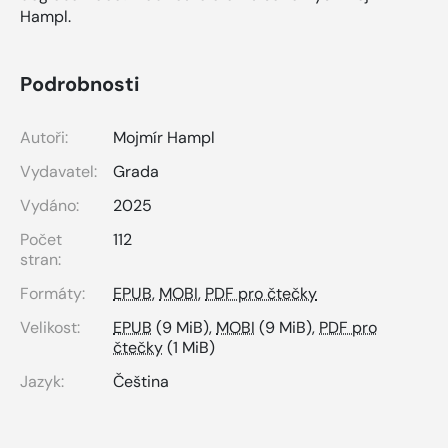
Hampl.
Podrobnosti
Autoři:
Mojmír Hampl
Vydavatel:
Grada
Vydáno:
2025
Počet
112
stran:
Formáty:
EPUB
,
MOBI
,
PDF pro čtečky
Velikost:
EPUB
(9 MiB),
MOBI
(9 MiB),
PDF pro
čtečky
(1 MiB)
Jazyk:
Čeština