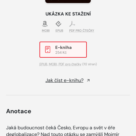
UKÁZKA KE STAŽENÍ
MOBI
EPUB
PDF PRO ČTEČKY
E-kniha
254 Kč
EPUB
,
MOBI
,
PDF pro čtečky
(112 stran)
Jak číst e-knihu?
Anotace
Jaká budoucnost čeká Česko, Evropu a svět v éře
deglobalizace? Nad touto otázku se zamýšlí Mojmír