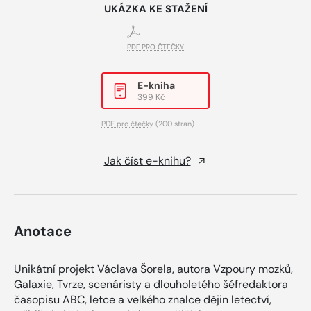
UKÁZKA KE STAŽENÍ
PDF PRO ČTEČKY
E-kniha
399 Kč
PDF pro čtečky
(200 stran)
Jak číst e-knihu?
Anotace
Unikátní projekt Václava Šorela, autora Vzpoury mozků,
Galaxie, Tvrze, scenáristy a dlouholetého šéfredaktora
časopisu ABC, letce a velkého znalce dějin letectví,