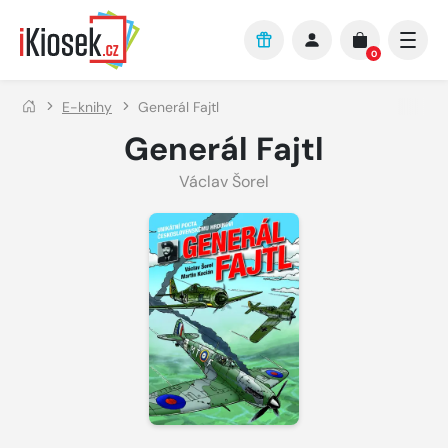
Přejít na hlavní obsah
0
E-knihy
Generál Fajtl
Generál Fajtl
Václav Šorel