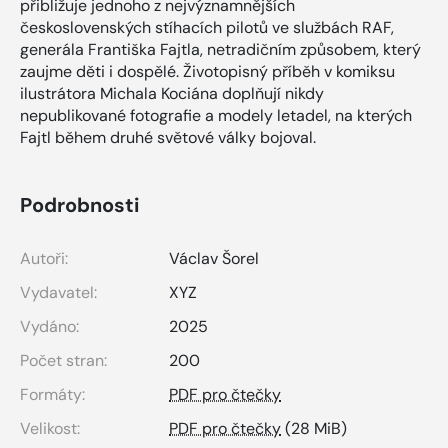
přibližuje jednoho z nejvýznamnějších
československých stíhacích pilotů ve službách RAF,
generála Františka Fajtla, netradičním způsobem, který
zaujme děti i dospělé. Životopisný příběh v komiksu
ilustrátora Michala Kociána doplňují nikdy
nepublikované fotografie a modely letadel, na kterých
Fajtl během druhé světové války bojoval.
Podrobnosti
Autoři:
Václav Šorel
Vydavatel:
XYZ
Vydáno:
2025
Počet stran:
200
Formáty:
PDF pro čtečky
Velikost:
PDF pro čtečky
(28 MiB)