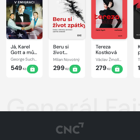
Já, Karel
Beru si
Tereza
Gott a můj
život
Kostková
život v
zpátky
George Suchánek
Milan Novotný
Václav Žmolík, Tereza Kostková
emigraci
549
299
279
Kč
Kč
Kč
Generál Faj