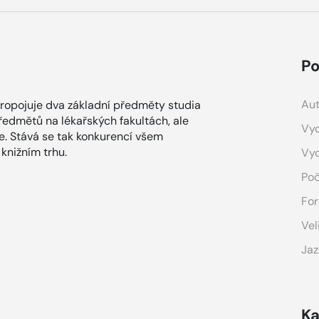
Po
Aut
propojuje dva základní předměty studia
ředmětů na lékařských fakultách, ale
Vyd
ice. Stává se tak konkurencí všem
knižním trhu.
Vy
Poč
For
Vel
Jaz
Ka