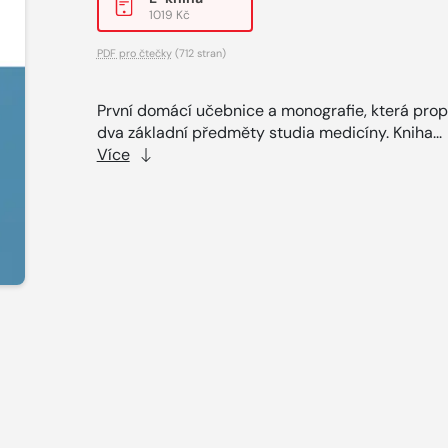
1019 Kč
PDF pro čtečky
(712 stran)
První domácí učebnice a monografie, která prop
dva základní předměty studia medicíny. Kniha...
Více