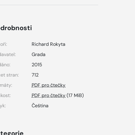
drobnosti
oři:
Richard Rokyta
avatel:
Grada
dáno:
2015
et stran:
712
máty:
PDF pro čtečky
ikost:
PDF pro čtečky
(17 MiB)
yk:
Čeština
tegorie