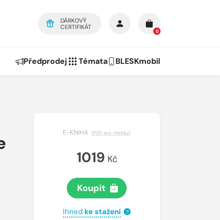
DÁRKOVÝ
CERTIFIKÁT
0
Předprodej
Témata
BLESKmobil
E-KNIHA
(
PDF pro čtečky
)
e
1019
Kč
Koupit
Ihned
ke stažení
?