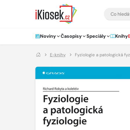
Přejít na hlavní obsah
VYHLEDÁVÁNÍ
Hlavní navigace
Noviny
Časopisy
Speciály
Knihy
E-knihy
Fyziologie a patologická fyz