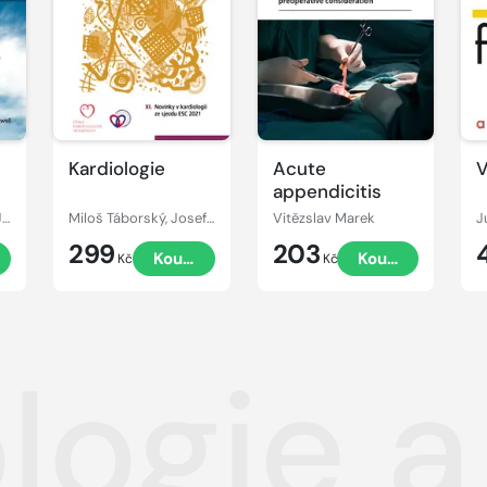
Kardiologie
Acute
V
appendicitis
Christian Wittekind, James D. Brierley, Mary K. Gospodarowicz
Miloš Táborský, Josef Kautzner, Aleš Linhart
Vitězslav Marek
J
299
203
Koupit
Koupit
Kč
Kč
logie a