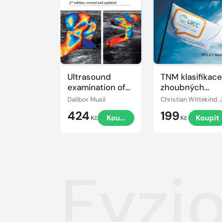
Ultrasound
TNM klasifikace
examination of
zhoubných
the lower limbs
novotvarů
Dalibor Musil
424
199
Koupit
Koupit
Kč
Kč
Fyzio