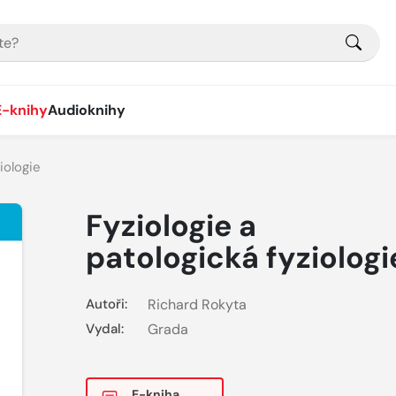
E-knihy
Audioknihy
iologie
Fyziologie a
patologická fyziologi
Autoři:
Richard Rokyta
Vydal:
Grada
E-kniha