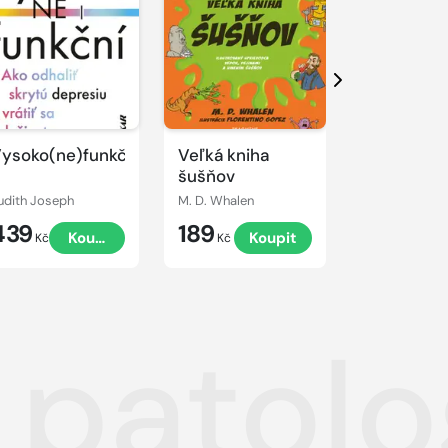
Další
ysoko(ne)funkční
Veľká kniha
Ošetřovat
šušňov
postupy p
zdravotni
udith Joseph
M. D. Whalen
záchranáře
439
189
424
Koupit
Koupit
2., přepr
Kč
Kč
Kč
vydání
 patolo