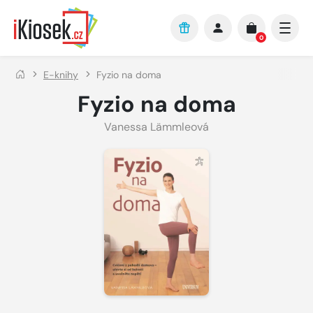
Přejít na hlavní obsah
0
E-knihy
Fyzio na doma
Fyzio na doma
Vanessa Lämmleová