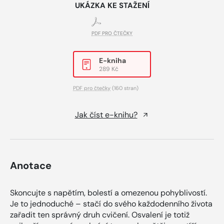
UKÁZKA KE STAŽENÍ
PDF PRO ČTEČKY
E-kniha
289 Kč
PDF pro čtečky
(160 stran)
Jak číst e-knihu?
Anotace
Skoncujte s napětím, bolestí a omezenou pohyblivostí.
Je to jednoduché – stačí do svého každodenního života
zařadit ten správný druh cvičení. Osvalení je totiž