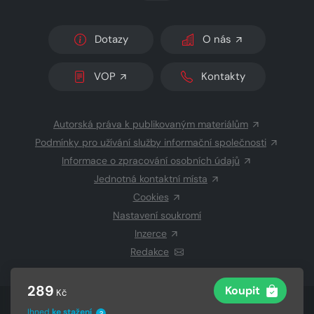
Dotazy
O nás
VOP
Kontakty
Autorská práva k publikovaným materiálům
Podmínky pro užívání služby informační společnosti
Informace o zpracování osobních údajů
Jednotná kontaktní místa
Cookies
Nastavení soukromí
Inzerce
Redakce
289
Koupit
Kč
© 2026 Copyright
CZECH NEWS CENTER a.s.
a dodavatelé
Ihned
ke stažení
?