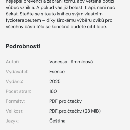
nejlepší prevencí a zabrání tomu, aby většina potíží
vůbec vznikla. A pokud vás již bolesti trápí, není nač
čekat. Staňte se s touto knihou svým vlastním
fyzioterapeutem – díky širokému výběru cviků pro
všechny části těla se konečně budete cítit lépe.
Podrobnosti
Autoři:
Vanessa Lämmleová
Vydavatel:
Esence
Vydáno:
2025
Počet stran:
160
Formáty:
PDF pro čtečky
Velikost:
PDF pro čtečky
(23 MiB)
Jazyk:
Čeština