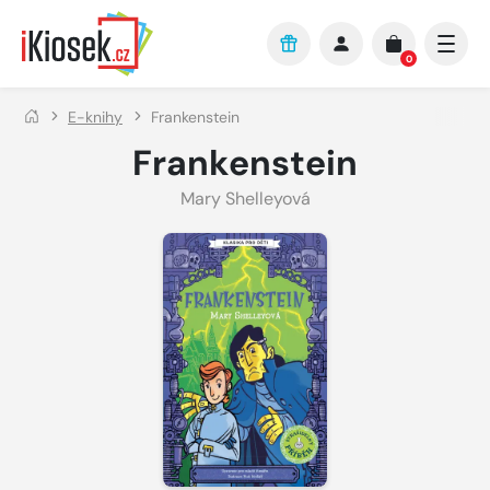
Přejít na hlavní obsah
0
E-knihy
Frankenstein
Frankenstein
Mary Shelleyová