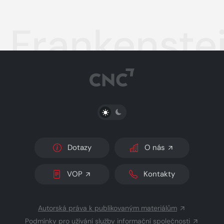
Frankenste
PŘEPNOUT SVĚTLÝ/TMAVÝ REŽIM
Dotazy
O nás
VOP
Kontakty
Autorská práva k publikovaným materiálům
Podmínky pro užívání služby informační společnosti