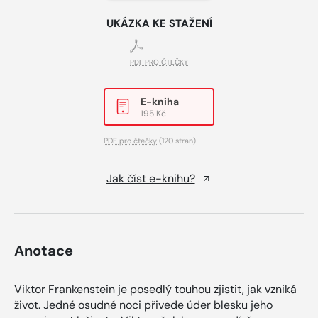
UKÁZKA KE STAŽENÍ
PDF PRO ČTEČKY
E-kniha
195 Kč
PDF pro čtečky
(120 stran)
Jak číst e-knihu?
Anotace
Viktor Frankenstein je posedlý touhou zjistit, jak vzniká
život. Jedné osudné noci přivede úder blesku jeho