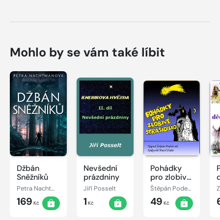
Mohlo by se vám také líbit
Džbán
Nevšední
Pohádky
Sněžníků
prázdniny
pro zlobivé
strašidýlko
Petra Nachtmanová
Jiří Posselt
Štěpán Podešt, ml.
169
1
49
Kč
Kč
Kč