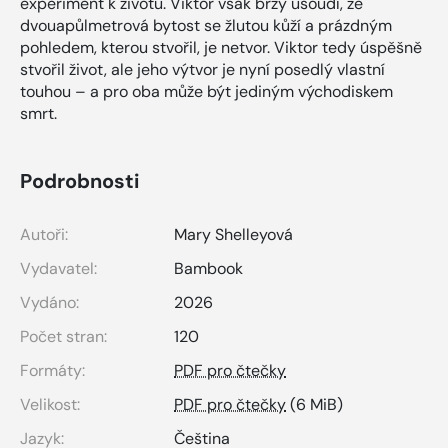
experiment k životu. Viktor však brzy usoudí, že
dvouapůlmetrová bytost se žlutou kůží a prázdným
pohledem, kterou stvořil, je netvor. Viktor tedy úspěšně
stvořil život, ale jeho výtvor je nyní posedlý vlastní
touhou – a pro oba může být jediným východiskem
smrt.
Podrobnosti
Autoři:
Mary Shelleyová
Vydavatel:
Bambook
Vydáno:
2026
Počet stran:
120
Formáty:
PDF pro čtečky
Velikost:
PDF pro čtečky
(6 MiB)
Jazyk:
Čeština