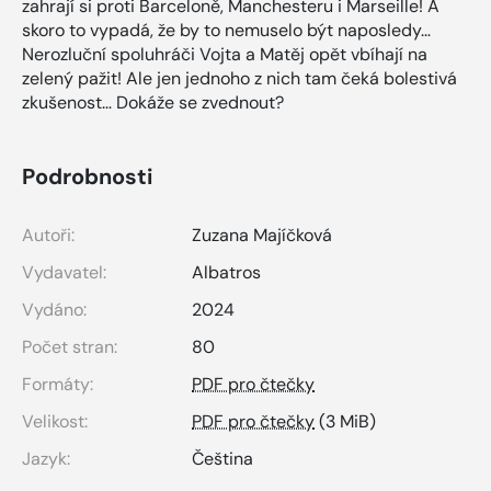
zahrají si proti Barceloně, Manchesteru i Marseille! A
skoro to vypadá, že by to nemuselo být naposledy…
Nerozluční spoluhráči Vojta a Matěj opět vbíhají na
zelený pažit! Ale jen jednoho z nich tam čeká bolestivá
zkušenost… Dokáže se zvednout?
Podrobnosti
Autoři:
Zuzana Majíčková
Vydavatel:
Albatros
Vydáno:
2024
Počet stran:
80
Formáty:
PDF pro čtečky
Velikost:
PDF pro čtečky
(3 MiB)
Jazyk:
Čeština