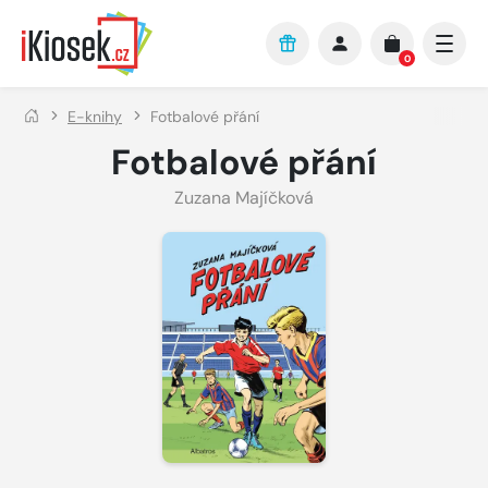
Přejít na hlavní obsah
0
E-knihy
Fotbalové přání
Fotbalové přání
Zuzana Majíčková