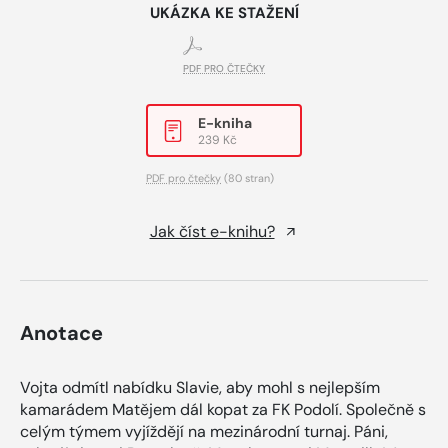
UKÁZKA KE STAŽENÍ
PDF PRO ČTEČKY
E-kniha
239 Kč
PDF pro čtečky
(80 stran)
Jak číst e-knihu?
Anotace
Vojta odmítl nabídku Slavie, aby mohl s nejlepším
kamarádem Matějem dál kopat za FK Podolí. Společně s
celým týmem vyjíždějí na mezinárodní turnaj. Páni,