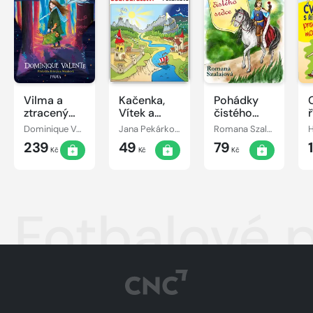
Vilma a
Kačenka,
Pohádky
ztracený
Vítek a
čistého
den
jejich
srdce
Dominique Valente
Jana Pekárková
Romana Szalaiová
pohádkové
239
49
79
dobrodružství
Kč
Kč
Kč
Fotbalové p