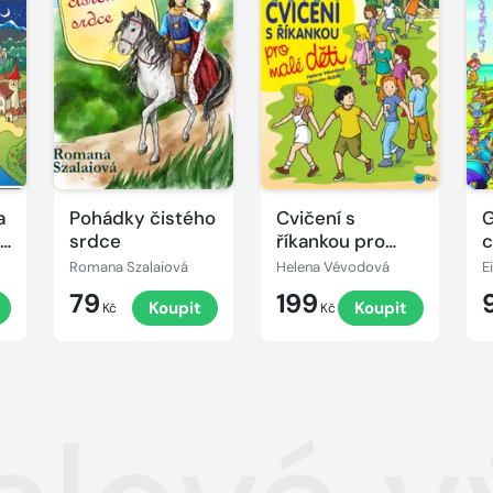
a
Pohádky čistého
Cvičení s
G
vé
srdce
říkankou pro
c
malé děti
Romana Szalaiová
Helena Vévodová
E
79
199
Koupit
Koupit
Kč
Kč