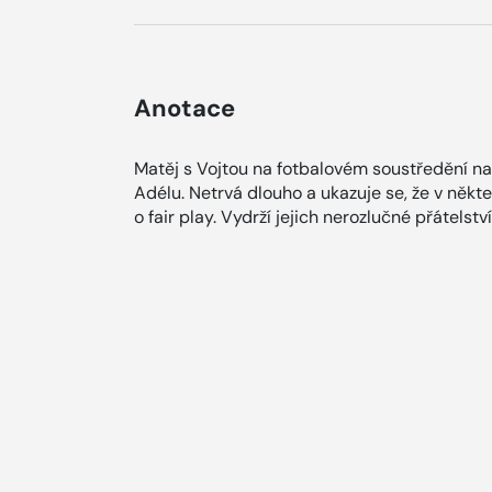
Anotace
Matěj s Vojtou na fotbalovém soustředění nar
Adélu. Netrvá dlouho a ukazuje se, že v někt
o fair play. Vydrží jejich nerozlučné přátelstv