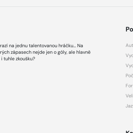
Po
Aut
azí na jednu talentovanou hráčku... Na
erých zápasech nejde jen o góly, ale hlavně
Vyd
í i tuhle zkoušku?
Vy
Poč
For
Vel
Jaz