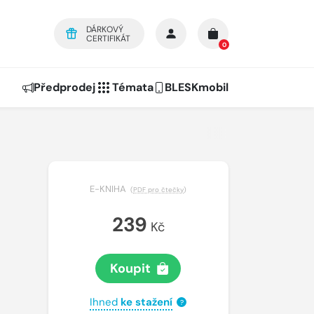
DÁRKOVÝ
CERTIFIKÁT
0
Předprodej
Témata
BLESKmobil
E-KNIHA
(
PDF pro čtečky
)
239
Kč
Koupit
Ihned
ke stažení
?