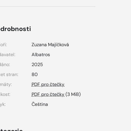
drobnosti
oři:
Zuzana Majíčková
avatel:
Albatros
dáno:
2025
et stran:
80
máty:
PDF pro čtečky
ikost:
PDF pro čtečky
(3 MiB)
yk:
Čeština