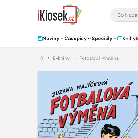
Přejít na hlavní obsah
VYHLEDÁVÁNÍ
Hlavní navigace
Noviny
Časopisy
Speciály
Knihy
E-knihy
Fotbalová výměna