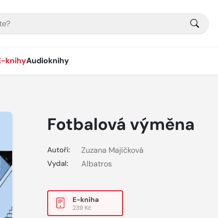
E-knihy
Audioknihy
Fotbalová výměna
Autoři:
Zuzana Majíčková
Vydal:
Albatros
E-kniha
239 Kč