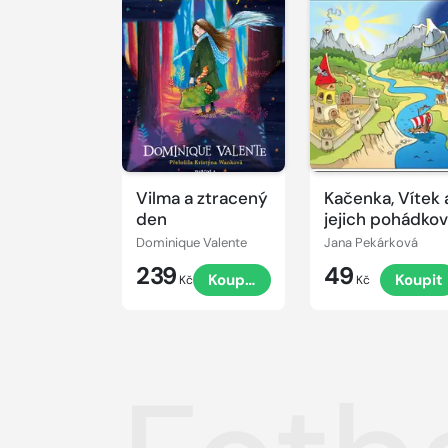
Vilma a ztracený
Kačenka, Vítek 
den
jejich pohádko
dobrodružství
Dominique Valente
Jana Pekárková
239
49
Koupit
Koupit
Kč
Kč