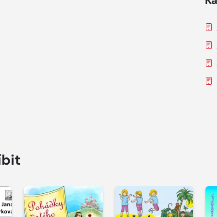
Ka
íbit