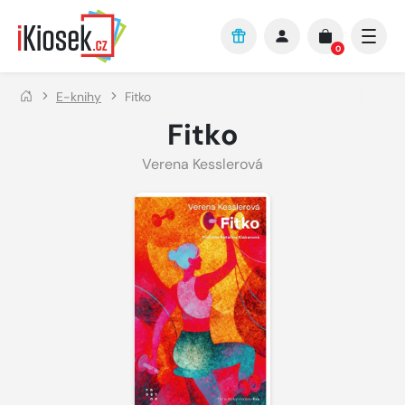
Přejít na hlavní obsah
0
E-knihy
Fitko
Fitko
Verena Kesslerová