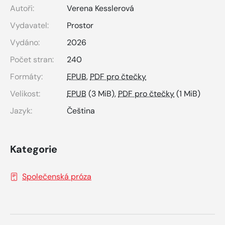
Autoři:
Verena Kesslerová
Vydavatel:
Prostor
Vydáno:
2026
Počet stran:
240
Formáty:
EPUB
,
PDF pro čtečky
Velikost:
EPUB
(3 MiB),
PDF pro čtečky
(1 MiB)
Jazyk:
Čeština
Kategorie
Společenská próza