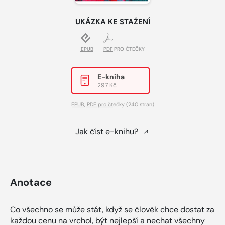
UKÁZKA KE STAŽENÍ
EPUB
PDF PRO ČTEČKY
E-kniha
297 Kč
EPUB
,
PDF pro čtečky
(240 stran)
Jak číst e-knihu?
Anotace
Co všechno se může stát, když se člověk chce dostat za
každou cenu na vrchol, být nejlepší a nechat všechny