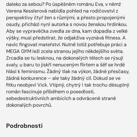
daleko za sebou? Po úspěšném románu Eva, v němž
Verena Kesslerová nabídla pohled na rodičovství z
perspektivy čtyř žen s různými, a přesto propojenými
osudy, přichází nyní autorka s novou ženskou hrdinkou.
Aby se vypravěčka zvedla ze dna, kam dopadla z velké
výšky, musí předstírat, že odjakživa vyznává fitness. A
navíc fingovat mateřství. Nutně totiž potřebuje práci a
MEGA GYM leží zcela stranou jejího někdejšího světa.
Zrcadla se tu lesknou, na dokonalých tělech se rýsují
svaly, u baru to jiskří nenuceným flirtem a šéf se hrdě
hlásí k feminismu. Žádný tlak na výkon, žádné přesčasy,
žádná konkurence – ale taky žádný cíl. Dokud se ve
fitku neobjeví Vick. Vtipný, chytrý i tak trochu děsuplný
román fascinuje příběhem o posedlosti,
sebedestruktivních ambicích a odvrácené straně
dokonalých povrchů.
Podrobnosti