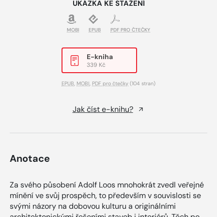
UKÁZKA KE STAŽENÍ
MOBI
EPUB
PDF PRO ČTEČKY
E-kniha
339 Kč
EPUB
,
MOBI
,
PDF pro čtečky
(104 stran)
Jak číst e-knihu?
Anotace
Za svého působení Adolf Loos mnohokrát zvedl veřejné
mínění ve svůj prospěch, to především v souvislosti se
svými názory na dobovou kulturu a originálními
architektonickými řešeními staveb i interiérů. Těch po