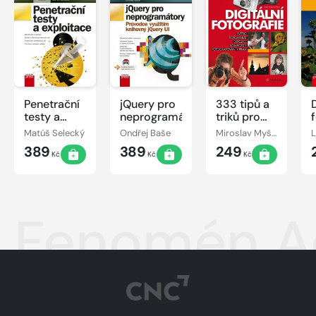
Penetrační
jQuery pro
333 tipů a
D
testy a
neprogramátory
triků pro
exploitace
digitální
Matúš Selecký
Ondřej Baše
Miroslav Myška
fotografii
389
389
249
Kč
Kč
Kč
Fenomén Ad