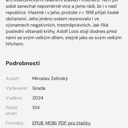
sobě zanechal nepoměrně více a jsme rádi, že i v naší
republice. Vlastně i v jeho, protože v r. 1918 přijal české
občanství. Jeho jméno ovšem rezonovalo i ve
významech negativních, trestněprávních. Jak říká
poslední větanaší knihy, Adolf Loos stojí dodnes před
námi se svým velkým dílem, stejně jako se svým velkým
hříchem.
Podrobnosti
Autoři:
Miroslav Zelinský
Vydavatel:
Grada
Vydáno:
2024
Počet
104
stran:
Formáty:
EPUB
,
MOBI
,
PDF pro čtečky