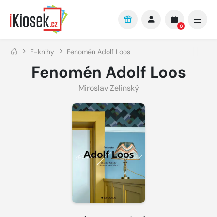
Přejít na hlavní obsah
0
E-knihy
Fenomén Adolf Loos
Fenomén Adolf Loos
Miroslav Zelinský