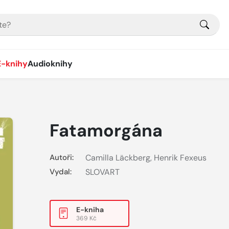
E-knihy
Audioknihy
Fatamorgána
Autoři:
Camilla Läckberg, Henrik Fexeus
Vydal:
SLOVART
E-kniha
369 Kč