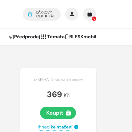
DÁRKOVÝ
CERTIFIKÁT
0
Předprodej
Témata
BLESKmobil
E-KNIHA
(
EPUB
,
PDF pro čtečky
)
369
Kč
Koupit
Ihned
ke stažení
?