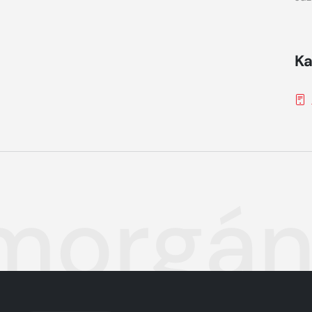
Ka
morgá