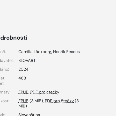
drobnosti
oři:
Camilla Läckberg, Henrik Fexeus
avatel:
SLOVART
dáno:
2024
čet
488
an:
máty:
EPUB
,
PDF pro čtečky
ikost:
EPUB
(3 MiB),
PDF pro čtečky
(3
MiB)
yk:
Slovenština