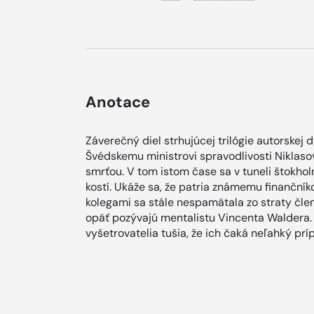
Anotace
Záverečný diel strhujúcej trilógie autorskej 
Švédskemu ministrovi spravodlivosti Niklaso
smrťou. V tom istom čase sa v tuneli štokh
kostí. Ukáže sa, že patria známemu finančník
kolegami sa stále nespamätala zo straty člen
opäť pozývajú mentalistu Vincenta Waldera. 
vyšetrovatelia tušia, že ich čaká neľahký prí