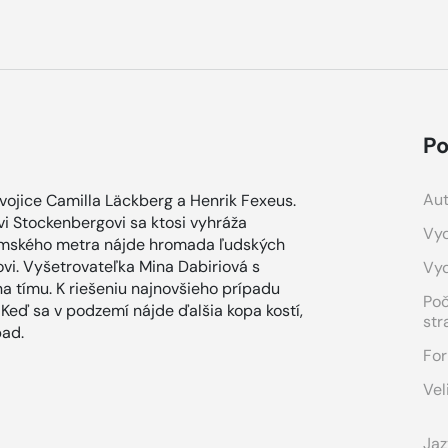
Po
Aut
dvojice Camilla Läckberg a Henrik Fexeus.
vi Stockenbergovi sa ktosi vyhráža
Vyd
olmského metra nájde hromada ľudských
ovi. Vyšetrovateľka Mina Dabiriová s
Vy
a tímu. K riešeniu najnovšieho prípadu
Po
Keď sa v podzemí nájde ďalšia kopa kostí,
str
pad.
For
Vel
Jaz