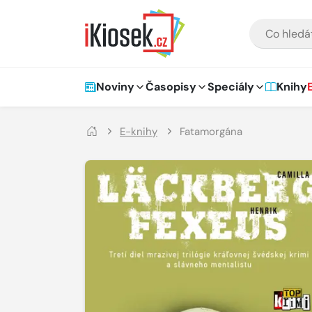
Přejít na hlavní obsah
VYHLEDÁVÁNÍ
Hlavní navigace
Noviny
Časopisy
Speciály
Knihy
E-knihy
Fatamorgána