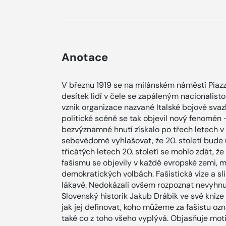
Anotace
V březnu 1919 se na milánském náměstí Piazz
desítek lidí v čele se zapáleným nacionalis
vznik organizace nazvané Italské bojové svaz
politické scéně se tak objevil nový fenomén
bezvýznamné hnutí získalo po třech letech v 
sebevědomě vyhlašovat, že 20. století bude u
třicátých letech 20. století se mohlo zdát, 
fašismu se objevily v každé evropské zemi, mil
demokratických volbách. Fašistická vize a 
lákavé. Nedokázali ovšem rozpoznat nevyhnu
Slovenský historik Jakub Drábik ve své knize 
jak jej definovat, koho můžeme za fašistu ozn
také co z toho všeho vyplývá. Objasňuje motiva