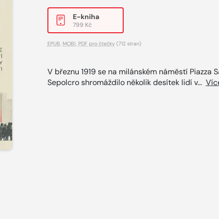
E-kniha
799 Kč
EPUB
,
MOBI
,
PDF pro čtečky
(712 stran)
V březnu 1919 se na milánském náměstí Piazza 
Sepolcro shromáždilo několik desítek lidí v...
Víc