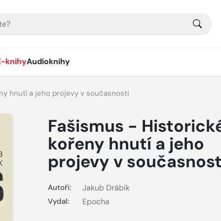
E-knihy
Audioknihy
ny hnutí a jeho projevy v současnosti
Fašismus - Historick
kořeny hnutí a jeho
projevy v současnost
Autoři:
Jakub Drábik
Vydal:
Epocha