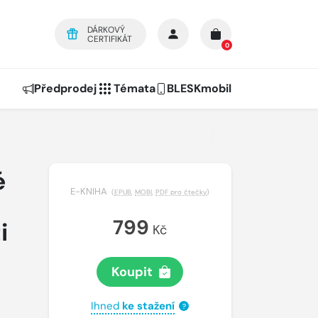
DÁRKOVÝ
CERTIFIKÁT
0
Předprodej
Témata
BLESKmobil
é
E-KNIHA
(
EPUB
,
MOBI
,
PDF pro čtečky
)
799
i
Kč
Koupit
Ihned
ke stažení
?