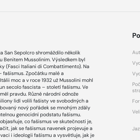
Po
Aut
a San Sepolcro shromáždilo několik
tou Benitem Mussolinim. Výsledkem byl
Vyd
ky (Fasci Italiani di Combattimento). Na
 – fašismus. Zpočátku malé a
Vy
Itálii moc a v roce 1932 už Mussolini mohl
Po
n secolo fascista – století fašismu. Ve
str
že měl pravdu. Různé národní odnože
iony lidí volili fašisty ve svobodných a
For
slibovaný nový pořádek se mnohým zdály
Vel
telnou genocidní podstatu fašismu.
objasňuje, co fašismus ve skutečnosti je,
ačit, jak se fašismus navenek projevuje a
Jaz
ci i ideologii fašismu a vysvětluje, jak je