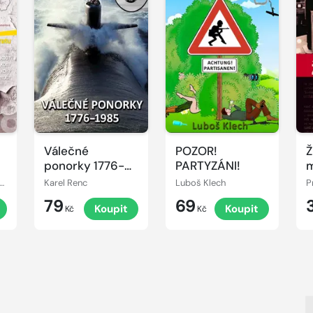
Válečné
POZOR!
Ž
ponorky 1776-
PARTYZÁNI!
m
1985
B
šek Čapka, Jitka Lunerová
Karel Renc
Luboš Klech
P
79
69
t
Koupit
Koupit
Kč
Kč