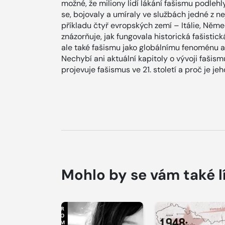
možné, že miliony lidí lákání fašismu podlehl
se, bojovaly a umíraly ve službách jedné z ne
příkladu čtyř evropských zemí – Itálie, Něme
znázorňuje, jak fungovala historická fašisti
ale také fašismu jako globálnímu fenoménu a
Nechybí ani aktuální kapitoly o vývoji fašism
projevuje fašismus ve 21. století a proč je jeh
Mohlo by se vám také l