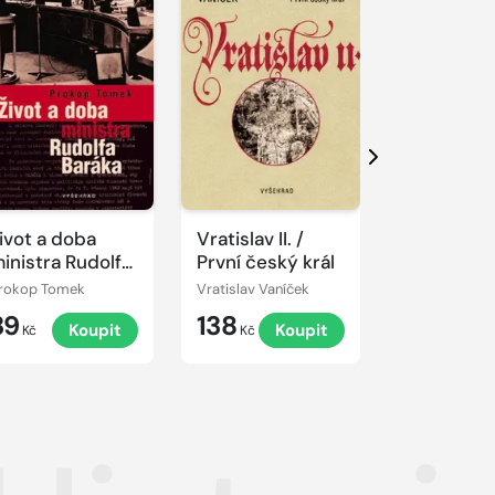
Další
ivot a doba
Vratislav II. /
Tábor 3. r
inistra Rudolfa
První český král
Ravensbr
aráka
po gdans
rokop Tomek
Vratislav Vaníček
Gustáv Mišal
šibenicu 
39
138
149
Koupit
Koupit
K
pravda o 
Kč
Kč
Kč
v službác