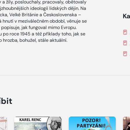
y a žily, poslouchaly, pracovaly, obětovaly
jzhoubnějších ideologií lidských dějin. Na
cka, Velké Británie a Československa –
Ka
cká hnutí v meziválečném období, věnuje se
 popisuje, jak fungoval mimo Evropu.
u po roce 1945 a též příklady toho, jak se
o hrozba, bohužel, stále aktuální.
íbit