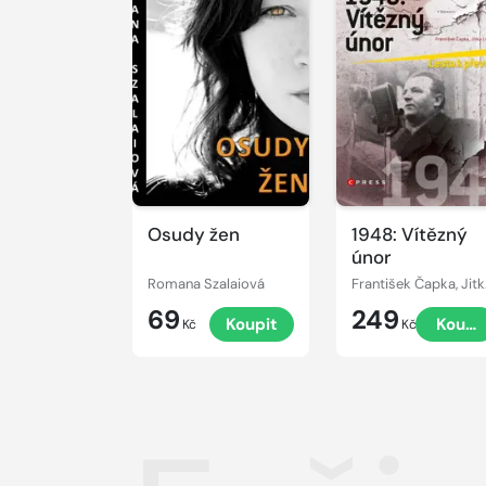
Osudy žen
1948: Vítězný
únor
Romana Szalaiová
Franti
69
249
Koupit
Koupi
Kč
Kč