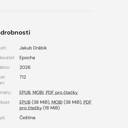
drobnosti
oři:
Jakub Drábik
avatel:
Epocha
dáno:
2026
čet
712
an:
máty:
EPUB
,
MOBI
,
PDF pro čtečky
ikost:
EPUB
(38 MiB),
MOBI
(38 MiB),
PDF
pro čtečky
(18 MiB)
yk:
Čeština