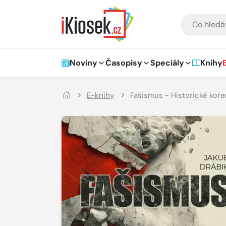
Přejít na hlavní obsah
VYHLEDÁVÁNÍ
Hlavní navigace
Noviny
Časopisy
Speciály
Knihy
E-knihy
Fašismus - Historické koře