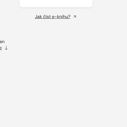
Jak číst e-knihu?
San
e