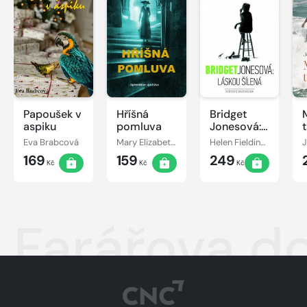
Papoušek v
Hříšná
Bridget
aspiku
pomluva
Jonesová:
láskou
Eva Brabcová
Mary Elizabeth Braddon
Helen Fieldingová
šílená
169
159
249
Kč
Kč
Kč
Farářova d