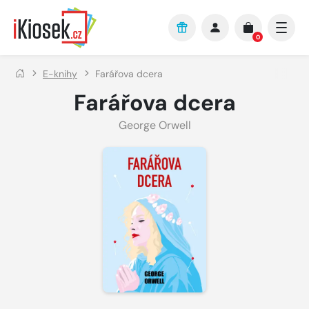
Přejít na hlavní obsah
0
E-knihy
Farářova dcera
Farářova dcera
George Orwell