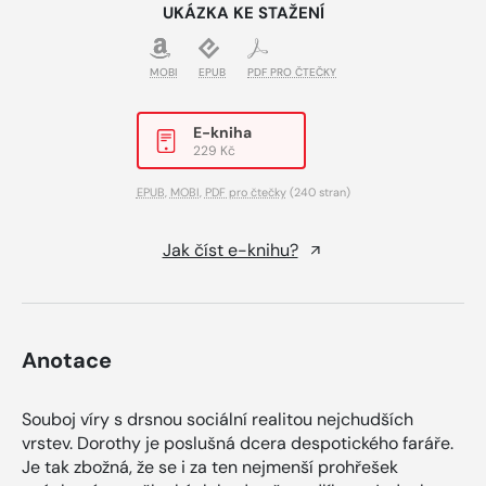
UKÁZKA KE STAŽENÍ
MOBI
EPUB
PDF PRO ČTEČKY
E-kniha
229 Kč
EPUB
,
MOBI
,
PDF pro čtečky
(240 stran)
Jak číst e-knihu?
Anotace
Souboj víry s drsnou sociální realitou nejchudších
vrstev. Dorothy je poslušná dcera despotického faráře.
Je tak zbožná, že se i za ten nejmenší prohřešek