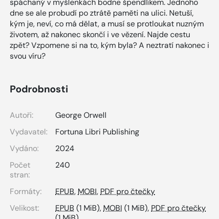
spáchaný v myšlenkách bodne špendlíkem. Jednoho
dne se ale probudí po ztrátě paměti na ulici. Netuší,
kým je, neví, co má dělat, a musí se protloukat nuzným
životem, až nakonec skončí i ve vězení. Najde cestu
zpět? Vzpomene si na to, kým byla? A neztratí nakonec i
svou víru?
Podrobnosti
Autoři:
George Orwell
Vydavatel:
Fortuna Libri Publishing
Vydáno:
2024
Počet
240
stran:
Formáty:
EPUB
,
MOBI
,
PDF pro čtečky
Velikost:
EPUB
(1 MiB),
MOBI
(1 MiB),
PDF pro čtečky
(1 MiB)