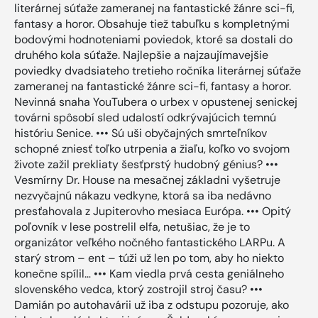
literárnej súťaže zameranej na fantastické žánre sci-fi,
fantasy a horor. Obsahuje tiež tabuľku s kompletnými
bodovými hodnoteniami poviedok, ktoré sa dostali do
druhého kola súťaže. Najlepšie a najzaujímavejšie
poviedky dvadsiateho tretieho ročníka literárnej súťaže
zameranej na fantastické žánre sci-fi, fantasy a horor.
Nevinná snaha YouTubera o urbex v opustenej senickej
továrni spôsobí sled udalostí odkrývajúcich temnú
históriu Senice. ••• Sú uši obyčajných smrteľníkov
schopné zniesť toľko utrpenia a žiaľu, koľko vo svojom
živote zažil prekliaty šesťprstý hudobný génius? •••
Vesmírny Dr. House na mesačnej základni vyšetruje
nezvyčajnú nákazu vedkyne, ktorá sa iba nedávno
presťahovala z Jupiterovho mesiaca Európa. ••• Opitý
poľovník v lese postrelil elfa, netušiac, že je to
organizátor veľkého nočného fantastického LARPu. A
starý strom – ent – túži už len po tom, aby ho niekto
konečne spílil… ••• Kam viedla prvá cesta ge­niál­neho
slovenského vedca, ktorý zostrojil stroj času? •••
Damián po autohavárii už iba z odstupu pozoruje, ako