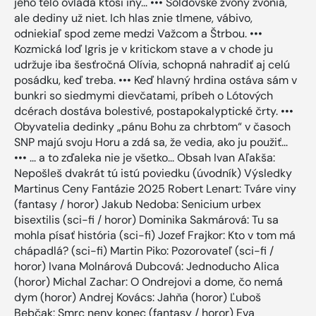
jeho telo ovláda ktosi iný... ••• Šoldovské zvony zvonia,
ale dediny už niet. Ich hlas znie tlmene, vábivo,
odniekiaľ spod zeme medzi Važcom a Štrbou. •••
Kozmická loď Igris je v kritickom stave a v chode ju
udržuje iba šesťročná Olívia, schopná nahradiť aj celú
posádku, keď treba. ••• Keď hlavný hrdina ostáva sám v
bunkri so siedmymi dievčatami, príbeh o Lótových
dcérach dostáva bolestivé, postapokalyptické črty. •••
Obyvatelia dedinky „pánu Bohu za chrbtom“ v časoch
SNP majú svoju Horu a zdá sa, že vedia, ako ju použiť...
••• ... a to zďaleka nie je všetko... Obsah Ivan Aľakša:
Nepošleš dvakrát tú istú poviedku (úvodník) Výsledky
Martinus Ceny Fantázie 2025 Robert Lenart: Tváre viny
(fantasy / horor) Jakub Nedoba: Senicium urbex
bisextilis (sci-fi / horor) Dominika Sakmárová: Tu sa
mohla písať história (sci-fi) Jozef Frajkor: Kto v tom má
chápadlá? (sci-fi) Martin Piko: Pozorovateľ (sci-fi /
horor) Ivana Molnárová Dubcová: Jednoducho Alica
(horor) Michal Zachar: O Ondrejovi a dome, čo nemá
dym (horor) Andrej Kovács: Jahňa (horor) Ľuboš
Bebčak: Smrc neny konec (fantasy / horor) Eva