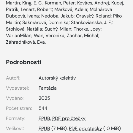
Martin; King, E. C.; Korman, Peter; Kovács, Andrej; Kucej,
Patrik; Lenart, Robert; Marková, Adela; Molnárová
Dubcová, Ivana; Nedoba, Jakub; Oravský, Roland; Piko,
Martin; Sakmárová, Dominika; Stankovianska, J. F.;
Stohlová, Natália; Suchý, Milan; Thorke, Joey;
VarjanMilan; Wan, Veronika; Zachar, Michal;
Záhradníková, Eva.
Podrobnosti
Autoři:
Autorský kolektív
Vydavatel:
Fantázia
Vydáno:
2025
Počet stran:
544
Formáty:
EPUB
,
PDF pro čtečky
Velikost:
EPUB
(7 MiB),
PDF pro čtečky
(10 MiB)