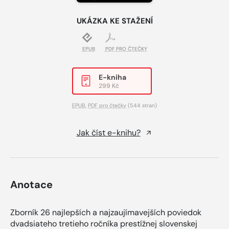
UKÁZKA KE STAŽENÍ
EPUB
PDF PRO ČTEČKY
E-kniha
299 Kč
EPUB
,
PDF pro čtečky
(544 stran)
Jak číst e-knihu?
Anotace
Zborník 26 najlepších a najzaujímavejších poviedok
dvadsiateho tretieho ročníka prestížnej slovenskej