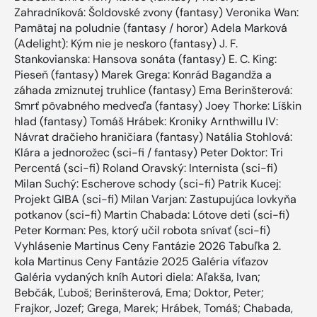
Zahradníková: Šoldovské zvony (fantasy) Veronika Wan:
Pamätaj na poludnie (fantasy / horor) Adela Marková
(Adelight): Kým nie je neskoro (fantasy) J. F.
Stankovianska: Hansova sonáta (fantasy) E. C. King:
Pieseň (fantasy) Marek Grega: Konrád Bagandža a
záhada zmiznutej truhlice (fantasy) Ema Berinšterová:
Smrť pôvabného medveďa (fantasy) Joey Thorke: Líškin
hlad (fantasy) Tomáš Hrábek: Kroniky Arnthwillu IV:
Návrat dračieho hraničiara (fantasy) Natália Stohlová:
Klára a jednorožec (sci-fi / fantasy) Peter Doktor: Tri
Percentá (sci-fi) Roland Oravský: Internista (sci-fi)
Milan Suchý: Escherove schody (sci-fi) Patrik Kucej:
Projekt GIBA (sci-fi) Milan Varjan: Zastupujúca lovkyňa
potkanov (sci-fi) Martin Chabada: Lótove deti (sci-fi)
Peter Korman: Pes, ktorý učil robota snívať (sci-fi)
Vyhlásenie Martinus Ceny Fantázie 2026 Tabuľka 2.
kola Martinus Ceny Fantázie 2025 Galéria víťazov
Galéria vydaných kníh Autori diela: Aľakša, Ivan;
Bebčák, Ľuboš; Berinšterová, Ema; Doktor, Peter;
Frajkor, Jozef; Grega, Marek; Hrábek, Tomáš; Chabada,