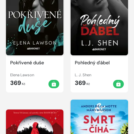
Pokřivené duše
Pohledný ďábel
Elena Lawson
L. J. Shen
369
369
Kč
Kč