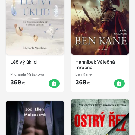
Léčivý úklid
Hannibal: Válečná
mračna
Michaela Mrázková
Ben Kane
369
369
Kč
Kč