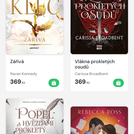
Zářivá
Vlákna prokletých
osudů
Raven Kennedy
Carissa Broadbent
369
369
Kč
Kč