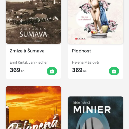
Zmizelá Šumava
Plodnost
Emil Kintzl, Jan Fischer
Helena Máslová
369
369
Kč
Kč