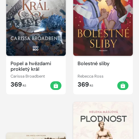
Popel a hvězdami
Bolestné sliby
prokletý král
Carissa Broadbent
Rebecca Ross
369
369
Kč
Kč