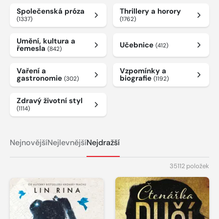
Společenská próza
Thrillery a horory
(1337)
(1762)
Umění, kultura a
Učebnice
(412)
řemesla
(842)
Vaření a
Vzpomínky a
gastronomie
biografie
(302)
(1192)
Zdravý životní styl
(1114)
Nejnovější
Nejlevnější
Nejdražší
35112 položek