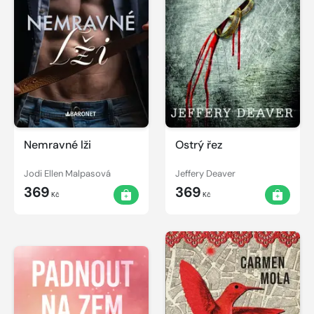
Nemravné lži
Ostrý řez
Jodi Ellen Malpasová
Jeffery Deaver
369
369
Kč
Kč