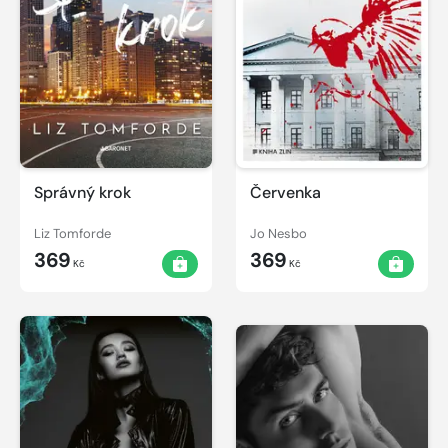
Správný krok
Červenka
Liz Tomforde
Jo Nesbo
369
369
Kč
Kč