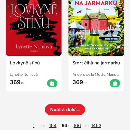
Lovkyně stínů
Smrt číhá na jarmarku
Lynette Noniová
Anders de la Motte, Mans Nilsson
369
369
Kč
Kč
Načíst další…
Načte dalších 24 položek na aktuální stránku
1
164
165
166
1463