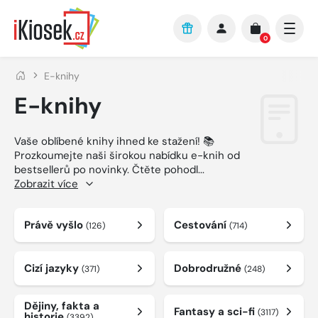
Přejít na hlavní obsah
0
E-knihy
E-knihy
Vaše oblíbené knihy ihned ke stažení! 📚
Prozkoumejte naši širokou nabídku e-knih od
bestsellerů po novinky. Čtěte pohodl
...
Zobrazit více
Právě vyšlo
Cestování
(126)
(714)
Cizí jazyky
Dobrodružné
(371)
(248)
Dějiny, fakta a
Fantasy a sci-fi
(3117)
historie
(3392)