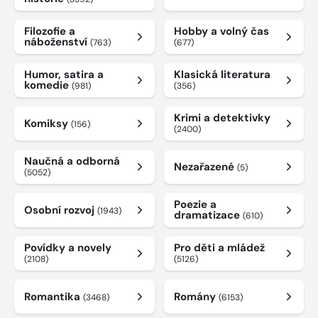
Filozofie a
Hobby a volný čas
náboženství
(763)
(677)
Humor, satira a
Klasická literatura
komedie
(981)
(356)
Krimi a detektivky
Komiksy
(156)
(2400)
Naučná a odborná
Nezařazené
(5)
(5052)
Poezie a
Osobní rozvoj
(1943)
dramatizace
(610)
Povídky a novely
Pro děti a mládež
(2108)
(5126)
Romantika
Romány
(3468)
(6153)