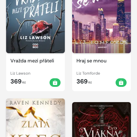
Vražda mezi přáteli
Hraj se mnou
Liz Lawson
Liz Tomforde
369
369
Kč
Kč