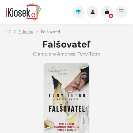
Přejít na hlavní obsah
0
E-knihy
Falšovateľ
Falšovateľ
Giampiero Ambrosi, Tony Tetro