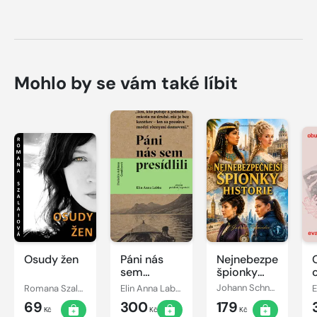
Mohlo by se vám také líbit
Osudy žen
Páni nás
Nejnebezpečnější
sem
špionky
presídlili
historie
Romana Szalaiová
Elin Anna Labba
Johann Schneider
E
69
300
179
Kč
Kč
Kč