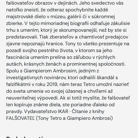
falšovateľov obrazov v dejinách. Jeho svedectvo vás
natoľko zneistí, že odteraz spochybníte každé
majstrovské dielo v múzeu, galérii či v súkromnej
zbierke. V tejto mimoriadnej biografii odhaľuje zákulisie
trhu s umením, ktorý je skorumpovanejší, než by ste si
predstavovali. Tlak zberateľov a chamtivosť predajcov
zjavne nepoznajú hranice. Tony to všetko prezentuje na
pozadí svojho pestrého života, v ktorom sa jeho
fascinácia umením prelína so záľubou v rýchlych
autách, krásnych ženách a prominentnej spoločnosti.
Spolu s Giampierom Ambrosim, jedným z
investigatívnych novinárov, ktorí odhalili škandál s
falzifikátmi v roku 2019, nám teraz Tetro umožní nazrieť
do sveta umenia vo svojej úžasnej a chvíľami až
neuveriteľnej výpovedi. Ak si totiž myslíte, že falšovateľ
len kopíruje známe diela, ste poriadne ďaleko od
pravdy. Vydavateľstvo IKAR · Čítanie z knihy
FALŠOVATEĽ (Tony Tetro a Giampiero Ambrosi)