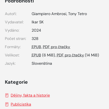
Podrobnosti
Autoři:
Giampiero Ambrosi, Tony Tetro
Vydavatel:
Ikar SK
Vydáno:
2024
Počet stran:
328
Formáty:
EPUB
,
PDF pro čtečky
Velikost:
EPUB
(6 MiB),
PDF pro čtečky
(14 MiB)
Jazyk:
Slovenština
Kategorie
Dějiny, fakta a historie
Publicistika