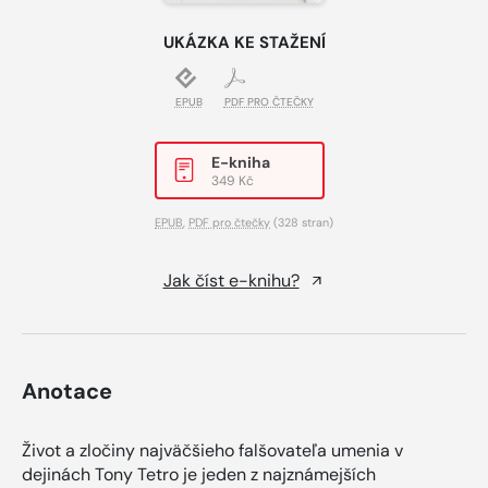
UKÁZKA KE STAŽENÍ
EPUB
PDF PRO ČTEČKY
E-kniha
349 Kč
EPUB
,
PDF pro čtečky
(328 stran)
Jak číst e-knihu?
Anotace
Život a zločiny najväčšieho falšovateľa umenia v
dejinách Tony Tetro je jeden z najznámejších