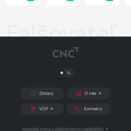
Falšovateľ
PŘEPNOUT SVĚTLÝ/TMAVÝ REŽIM
Dotazy
O nás
VOP
Kontakty
Autorská práva k publikovaným materiálům