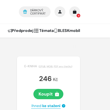
DÁRKOVÝ
CERTIFIKÁT
0
Předprodej
Témata
BLESKmobil
E-KNIHA
(
EPUB
,
MOBI
,
PDF pro čtečky
)
246
Kč
Koupit
Ihned
ke stažení
?