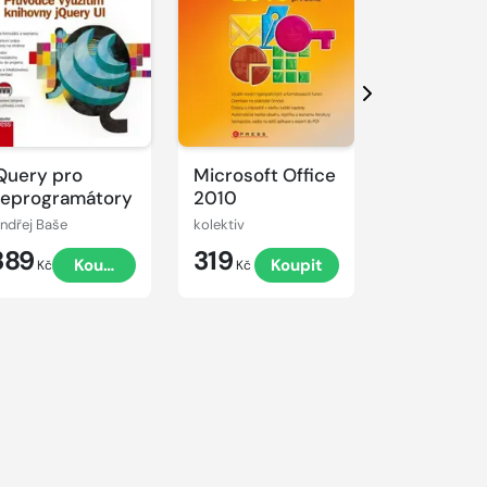
Další
Query pro
Microsoft Office
333 tipů a 
eprogramátory
2010
pro digitál
fotografii
ndřej Baše
kolektiv
Miroslav Myš
389
319
249
Koupit
Koupit
Kč
Kč
Kč