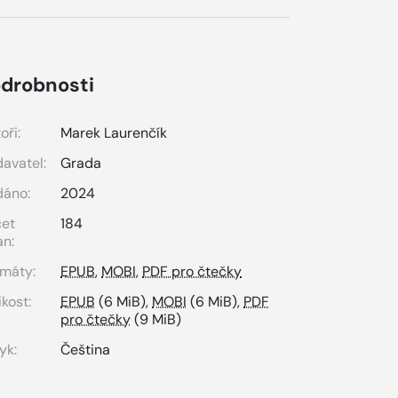
drobnosti
oři:
Marek Laurenčík
avatel:
Grada
dáno:
2024
čet
184
an:
máty:
EPUB
,
MOBI
,
PDF pro čtečky
ikost:
EPUB
(6 MiB),
MOBI
(6 MiB),
PDF
pro čtečky
(9 MiB)
yk:
Čeština