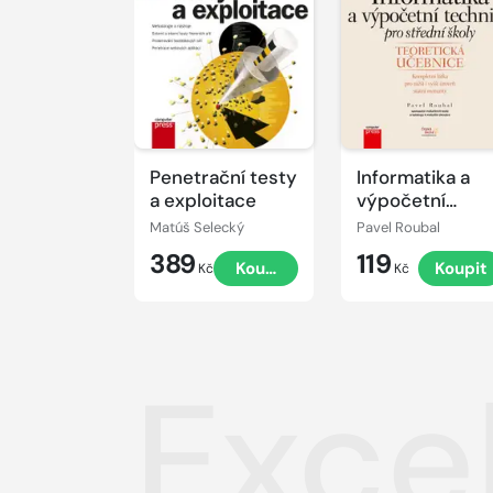
Penetrační testy
Informatika a
a exploitace
výpočetní
technika pro
Matúš Selecký
Pavel Roubal
střední školy:
389
119
Koupit
Koupit
Teoretická
Kč
Kč
učebnice
Exce