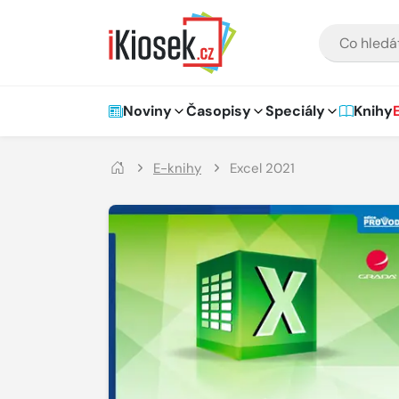
Přejít na hlavní obsah
VYHLEDÁVÁNÍ
Hlavní navigace
Noviny
Časopisy
Speciály
Knihy
E-knihy
Excel 2021