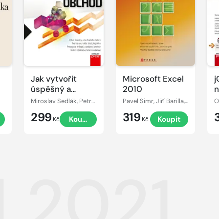
Jak vytvořit
Microsoft Excel
j
úspěšný a
2010
n
výdělečný
Miroslav Sedlák, Petra Mikulášková
Pavel Simr, Jiří Barilla, Květuše Sýkorová
O
internetový
299
319
Koupit
Koupit
obchod
Kč
Kč
l 2021