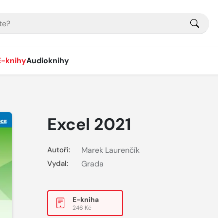
E-knihy
Audioknihy
Excel 2021
Autoři:
Marek Laurenčík
Vydal:
Grada
E-kniha
246 Kč