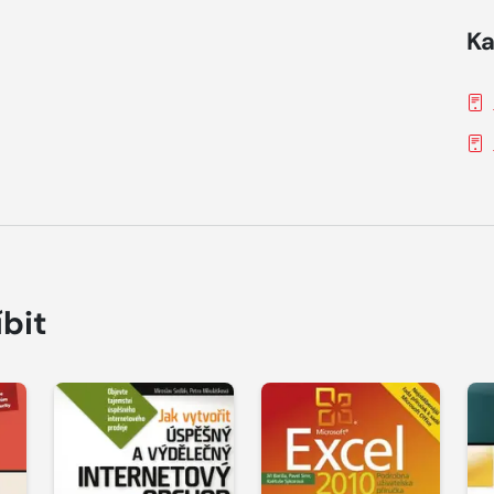
Ka
íbit