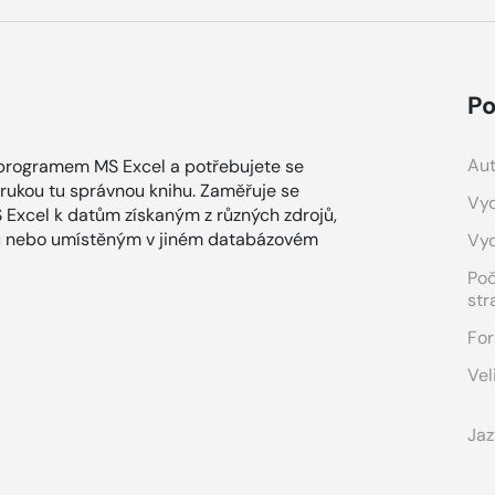
Po
Aut
s programem MS Excel a potřebujete se
 rukou tu správnou knihu. Zaměřuje se
Vyd
Excel k datům získaným z různých zdrojů,
lu nebo umístěným v jiném databázovém
Vy
Po
str
For
Vel
Jaz