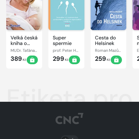
Velká česká
Super
Cesta do
kniha o
spermie
Helsinek
matce a
MUDr. Taťána Hanáková
prof. Peter Humaidan
Roman Mazůrek
dítěti
389
299
259
Kč
Kč
Kč
Etiketa pro
PŘEPNOUT SVĚTLÝ/TMAVÝ REŽIM