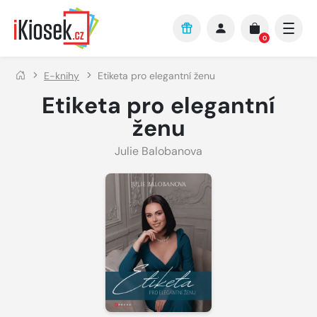
Přejít na hlavní obsah
0
E-knihy
Etiketa pro elegantní ženu
Etiketa pro elegantní
ženu
Julie Balobanova