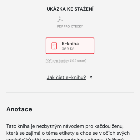
UKÁZKA KE STAŽENÍ
PDF PRO ČTEČKY
E-kniha
369 Kč
PDF pro čtečky
(192 stran)
Jak číst e-knihu?
Anotace
Tato kniha je nezbytným návodem pro každou ženu,
která se zajímá o téma etikety a chce se v očích svých
společníků stát nezapomenutelnou dámou. Veškeré