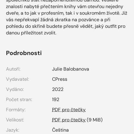
znalosti nabyté přečtením knihy vám otevřou nejedny
dveře, a to jak v profesním, tak i v soukromém životě. Již
vás nepřekvapí žádná zkratka na pozvánce a při
pohledu do skříně budete přesně vědět, jaký outfit pro
danou příležitost zvolit.
Podrobnosti
Autoři:
Julie Balobanova
Vydavatel:
CPress
Vydáno:
2022
Počet stran:
192
Formáty:
PDF pro čtečky
Velikost:
PDF pro čtečky
(9 MiB)
Jazyk:
Čeština