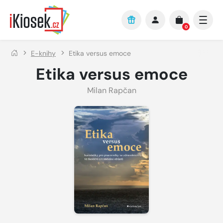
Přejít na hlavní obsah
0
E-knihy
Etika versus emoce
Etika versus emoce
Milan Rapčan