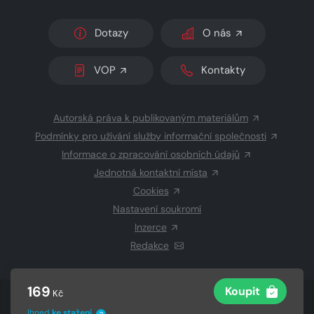
Dotazy
O nás
VOP
Kontakty
Autorská práva k publikovaným materiálům
Podmínky pro užívání služby informační společnosti
Informace o zpracování osobních údajů
Jednotná kontaktní místa
Cookies
Nastavení soukromí
Inzerce
Redakce
169
Koupit
Kč
© 2026 Copyright
CZECH NEWS CENTER a.s.
a dodavatelé
Ihned
ke stažení