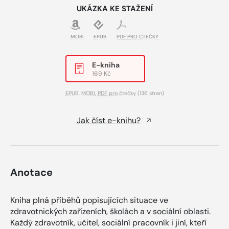
UKÁZKA KE STAŽENÍ
MOBI
EPUB
PDF PRO ČTEČKY
E-kniha
169 Kč
EPUB
,
MOBI
,
PDF pro čtečky
(136 stran)
Jak číst e-knihu?
Anotace
Kniha plná příběhů popisujících situace ve
zdravotnických zařízeních, školách a v sociální oblasti.
Každý zdravotník, učitel, sociální pracovník i jiní, kteří