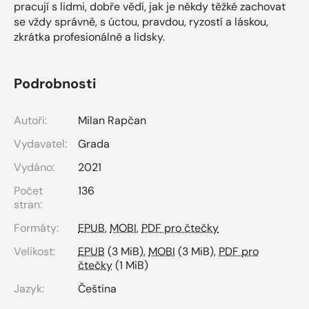
pracují s lidmi, dobře vědí, jak je někdy těžké zachovat
se vždy správně, s úctou, pravdou, ryzostí a láskou,
zkrátka profesionálně a lidsky.
Podrobnosti
Autoři:
Milan Rapčan
Vydavatel:
Grada
Vydáno:
2021
Počet
136
stran:
Formáty:
EPUB
,
MOBI
,
PDF pro čtečky
Velikost:
EPUB
(3 MiB),
MOBI
(3 MiB),
PDF pro
čtečky
(1 MiB)
Jazyk:
Čeština