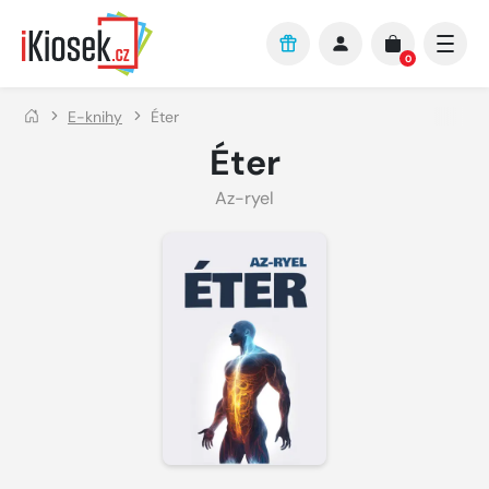
Přejít na hlavní obsah
0
E-knihy
Éter
Éter
Az-ryel