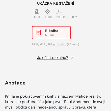
UKÁZKA KE STAŽENÍ
MOBI
EPUB
PDF PRO ČTEČKY
E-kniha
129 Kč
EPUB
,
MOBI
,
PDF pro čtečky
(115 stran)
Jak číst e-knihu?
Anotace
Kniha je pokračováním knihy s názvem Matice reality,
kterou je potřeba číst jako první. Paul Anderson do svojí
mysli obdrží další nečekanou zprávu. Zprávu, která