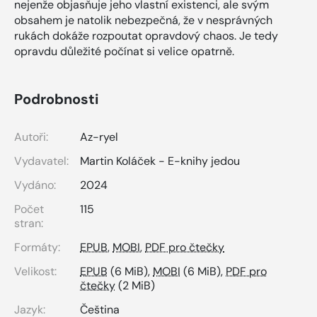
nejenže objasňuje jeho vlastní existenci, ale svým
obsahem je natolik nebezpečná, že v nesprávných
rukách dokáže rozpoutat opravdový chaos. Je tedy
opravdu důležité počínat si velice opatrně.
Podrobnosti
Autoři:
Az-ryel
Vydavatel:
Martin Koláček - E-knihy jedou
Vydáno:
2024
Počet
115
stran:
Formáty:
EPUB
,
MOBI
,
PDF pro čtečky
Velikost:
EPUB
(6 MiB),
MOBI
(6 MiB),
PDF pro
čtečky
(2 MiB)
Jazyk:
Čeština