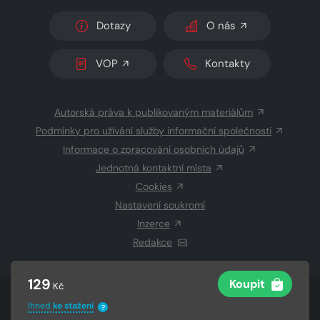
Dotazy
O nás
VOP
Kontakty
Autorská práva k publikovaným materiálům
Podmínky pro užívání služby informační společnosti
Informace o zpracování osobních údajů
Jednotná kontaktní místa
Cookies
Nastavení soukromí
Inzerce
Redakce
129
Koupit
Kč
© 2026 Copyright
CZECH NEWS CENTER a.s.
a dodavatelé
Ihned
ke stažení
?
obsahu