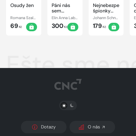
Osudy žen
Páni nás
Nejnebezpečnější
sem
špionky
presídlili
historie
Romana Szalaiová
Elin Anna Labba
Johann Schneider
E
69
300
179
Kč
Kč
Kč
Ešte sme n
PŘEPNOUT SVĚTLÝ/TMAVÝ REŽIM
Dotazy
O nás