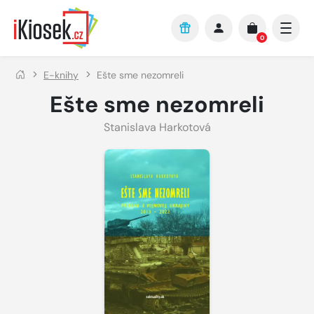
Přejít na hlavní obsah
0
E-knihy
Ešte sme nezomreli
Ešte sme nezomreli
Stanislava Harkotová