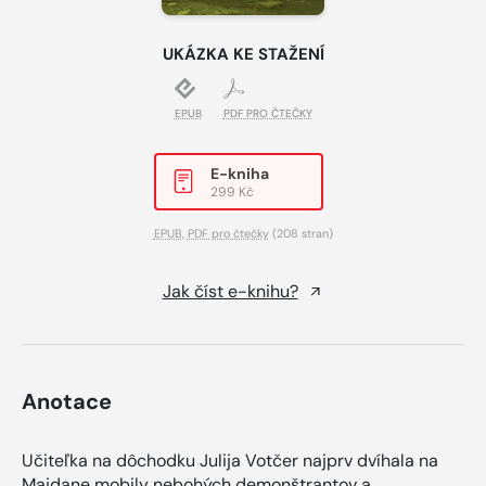
UKÁZKA KE STAŽENÍ
EPUB
PDF PRO ČTEČKY
E-kniha
299 Kč
EPUB
,
PDF pro čtečky
(208 stran)
Jak číst e-knihu?
Anotace
Učiteľka na dôchodku Julija Votčer najprv dvíhala na
Majdane mobily nebohých demonštrantov a