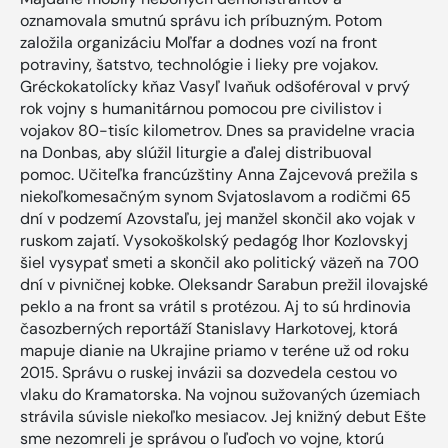
oznamovala smutnú správu ich príbuzným. Potom
založila organizáciu Moľfar a dodnes vozí na front
potraviny, šatstvo, technológie i lieky pre vojakov.
Gréckokatolícky kňaz Vasyľ Ivaňuk odšoféroval v prvý
rok vojny s humanitárnou pomocou pre civilistov i
vojakov 80-tisíc kilometrov. Dnes sa pravidelne vracia
na Donbas, aby slúžil liturgie a ďalej distribuoval
pomoc. Učiteľka francúzštiny Anna Zajcevová prežila s
niekoľkomesačným synom Svjatoslavom a rodičmi 65
dní v podzemí Azovstaľu, jej manžel skončil ako vojak v
ruskom zajatí. Vysokoškolský pedagóg Ihor Kozlovskyj
šiel vysypať smeti a skončil ako politický väzeň na 700
dní v pivničnej kobke. Oleksandr Sarabun prežil ilovajské
peklo a na front sa vrátil s protézou. Aj to sú hrdinovia
časozberných reportáží Stanislavy Harkotovej, ktorá
mapuje dianie na Ukrajine priamo v teréne už od roku
2015. Správu o ruskej invázii sa dozvedela cestou vo
vlaku do Kramatorska. Na vojnou sužovaných územiach
strávila súvisle niekoľko mesiacov. Jej knižný debut Ešte
sme nezomreli je správou o ľuďoch vo vojne, ktorú