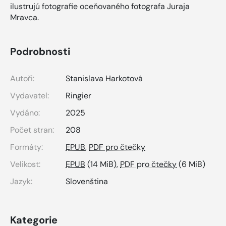
ilustrujú fotografie oceňovaného fotografa Juraja
Mravca.
Podrobnosti
Autoři:
Stanislava Harkotová
Vydavatel:
Ringier
Vydáno:
2025
Počet stran:
208
Formáty:
EPUB
,
PDF pro čtečky
Velikost:
EPUB
(14 MiB),
PDF pro čtečky
(6 MiB)
Jazyk:
Slovenština
Kategorie