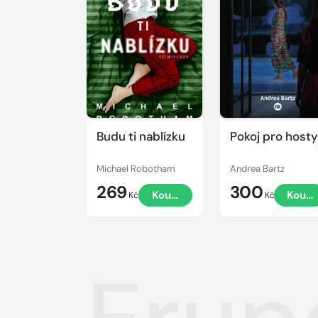
Budu ti nablízku
Pokoj pro hosty
Michael Robotham
Andrea Bartz
269
300
Koupit
Koupi
Kč
Kč