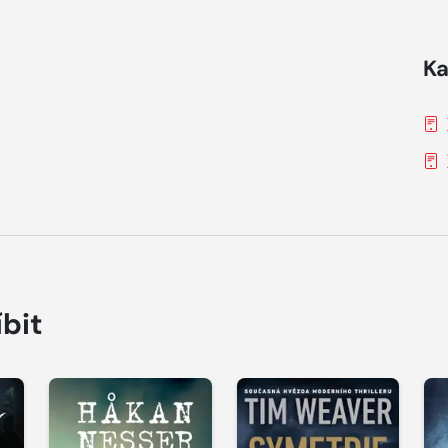
Ka
íbit