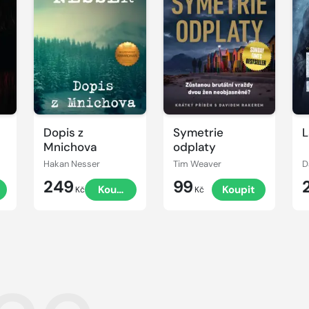
Dopis z
Symetrie
L
Mnichova
odplaty
Hakan Nesser
Tim Weaver
D
249
99
t
Koupit
Koupit
Kč
Kč