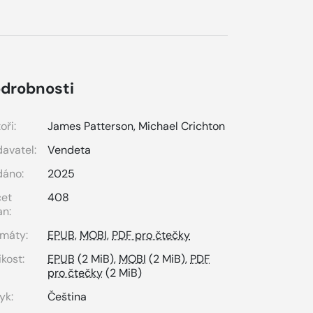
drobnosti
oři:
James Patterson
,
Michael Crichton
avatel:
Vendeta
dáno:
2025
čet
408
an:
máty:
EPUB
,
MOBI
,
PDF pro čtečky
ikost:
EPUB
(2 MiB),
MOBI
(2 MiB),
PDF
pro čtečky
(2 MiB)
yk:
Čeština