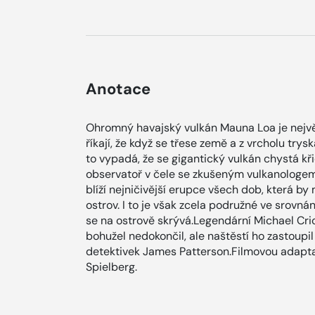
Anotace
Ohromný havajský vulkán Mauna Loa je největ
říkají, že když se třese země a z vrcholu try
to vypadá, že se gigantický vulkán chystá kři
observatoř v čele se zkušeným vulkanolog
blíží nejničivější erupce všech dob, která by 
ostrov. I to je však zcela podružné ve srovn
se na ostrově skrývá.Legendární Michael Cri
bohužel nedokončil, ale naštěstí ho zastoupil
detektivek James Patterson.Filmovou adapta
Spielberg.