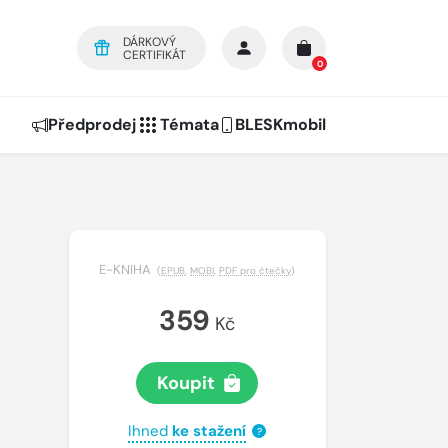
DÁRKOVÝ
CERTIFIKÁT
0
Předprodej
Témata
BLESKmobil
E-KNIHA
(
EPUB
,
MOBI
,
PDF pro čtečky
)
359
Kč
Koupit
Ihned
ke stažení
?