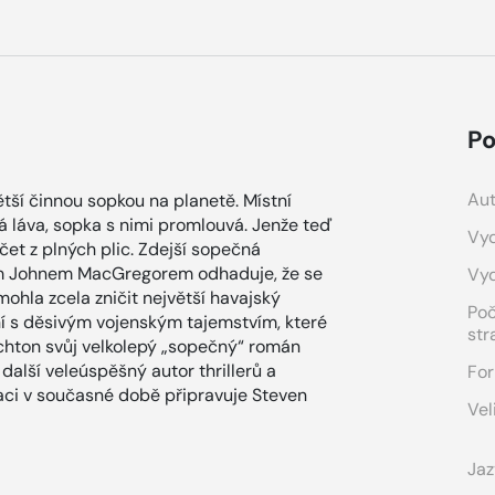
Po
Aut
ší činnou sopkou na planetě. Místní
ská láva, sopka s nimi promlouvá. Jenže teď
Vyd
čet z plných plic. Zdejší sopečná
em Johnem MacGregorem odhaduje, že se
Vy
mohla zcela zničit největší havajský
Po
ání s děsivým vojenským tajemstvím, které
str
chton svůj velkolepý „sopečný“ román
 další veleúspěšný autor thrillerů a
For
ci v současné době připravuje Steven
Vel
Jaz