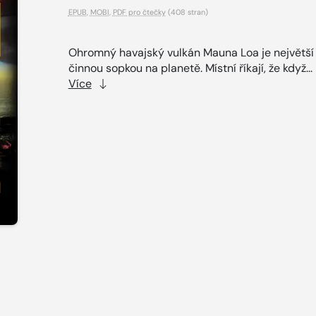
EPUB
,
MOBI
,
PDF pro čtečky
(408 stran)
Ohromný havajský vulkán Mauna Loa je největší
činnou sopkou na planetě. Místní říkají, že když...
Více