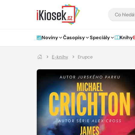
Přejít na hlavní obsah
VYHLEDÁVÁNÍ
Hlavní navigace
Noviny
Časopisy
Speciály
Knihy
E-knihy
Erupce