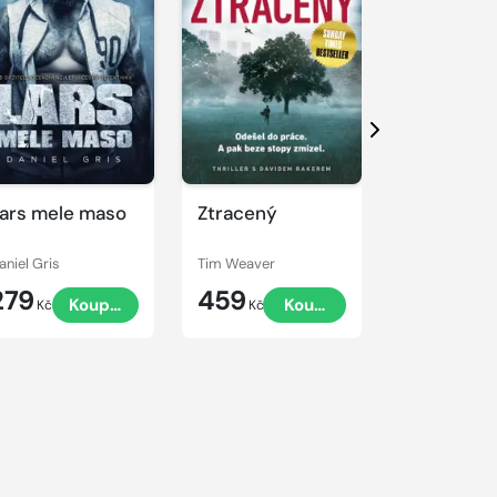
Další
ars mele maso
Ztracený
Nářek dro
aniel Gris
Tim Weaver
Tim Weaver
279
459
459
Koupit
Koupit
Kč
Kč
Kč