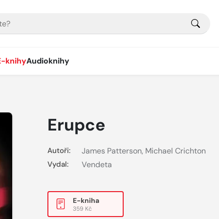
E-knihy
Audioknihy
Erupce
Autoři:
James Patterson
,
Michael Crichton
Vydal:
Vendeta
E-kniha
359 Kč