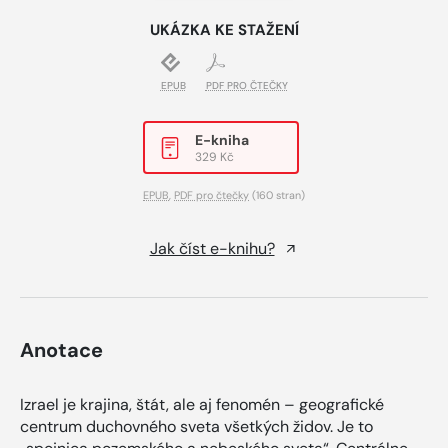
UKÁZKA KE STAŽENÍ
EPUB
PDF PRO ČTEČKY
E-kniha
329 Kč
EPUB
,
PDF pro čtečky
(160 stran)
Jak číst e-knihu?
Anotace
Izrael je krajina, štát, ale aj fenomén – geografické
centrum duchovného sveta všetkých židov. Je to