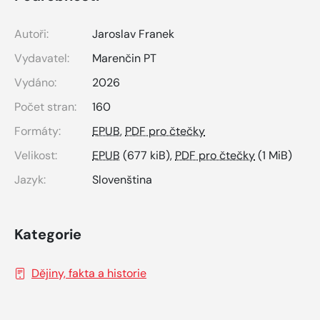
Autoři:
Jaroslav Franek
Vydavatel:
Marenčin PT
Vydáno:
2026
Počet stran:
160
Formáty:
EPUB
,
PDF pro čtečky
Velikost:
EPUB
(677 kiB),
PDF pro čtečky
(1 MiB)
Jazyk:
Slovenština
Kategorie
Dějiny, fakta a historie