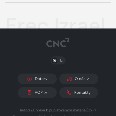
Erec Izrael
PŘEPNOUT SVĚTLÝ/TMAVÝ REŽIM
Dotazy
O nás
VOP
Kontakty
Autorská práva k publikovaným materiálům