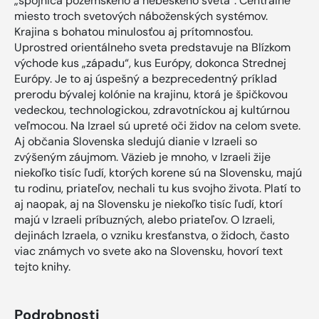
„spojnica pozemského a nebeského sveta“. Centrálne
miesto troch svetových náboženských systémov.
Krajina s bohatou minulosťou aj prítomnosťou.
Uprostred orientálneho sveta predstavuje na Blízkom
východe kus „západu“, kus Európy, dokonca Strednej
Európy. Je to aj úspešný a bezprecedentný príklad
prerodu bývalej kolónie na krajinu, ktorá je špičkovou
vedeckou, technologickou, zdravotníckou aj kultúrnou
veľmocou. Na Izrael sú upreté oči židov na celom svete.
Aj občania Slovenska sledujú dianie v Izraeli so
zvýšeným záujmom. Väzieb je mnoho, v Izraeli žije
niekoľko tisíc ľudí, ktorých korene sú na Slovensku, majú
tu rodinu, priateľov, nechali tu kus svojho života. Platí to
aj naopak, aj na Slovensku je niekoľko tisíc ľudí, ktorí
majú v Izraeli príbuzných, alebo priateľov. O Izraeli,
dejinách Izraela, o vzniku kresťanstva, o židoch, často
viac známych vo svete ako na Slovensku, hovorí text
tejto knihy.
Podrobnosti