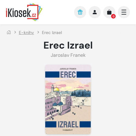
Přejít na hlavní obsah
0
E-knihy
Erec Izrael
Erec Izrael
Jaroslav Franek